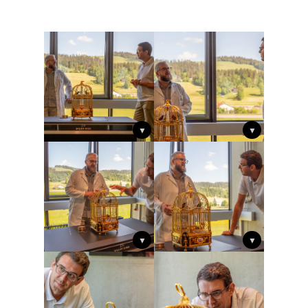
▼
▼
▼
▼