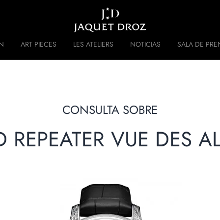
Skip to
main
content
N
ART PIECES
LES ATELIERS
NOTICIAS
SALA DE PRE
 DISRUPTIVE LEGACY
HISTORIA
CONSULTA SOBRE
D REPEATER VUE DES A