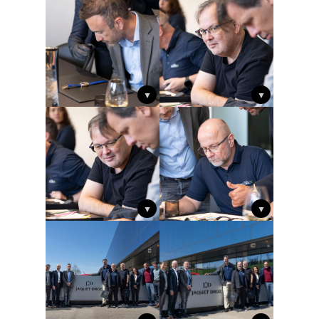
▼
▼
▼
▼