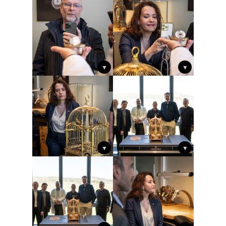
▼
▼
▼
▼