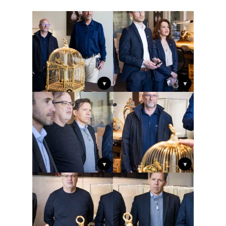
▼
▼
▼
▼