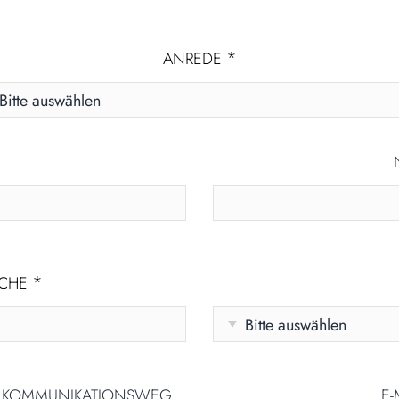
*
ANREDE
*
ACHE
N KOMMUNIKATIONSWEG
E-