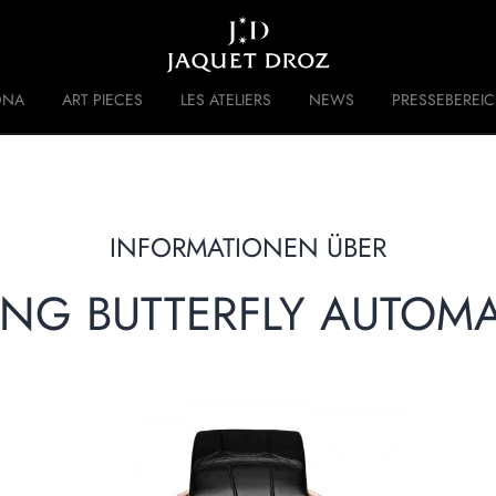
Skip to
main
content
DNA
ART PIECES
LES ATELIERS
NEWS
PRESSEBEREI
 DISRUPTIVE LEGACY
GESCHICHTE
INFORMATIONEN ÜBER
ING BUTTERFLY AUTOM