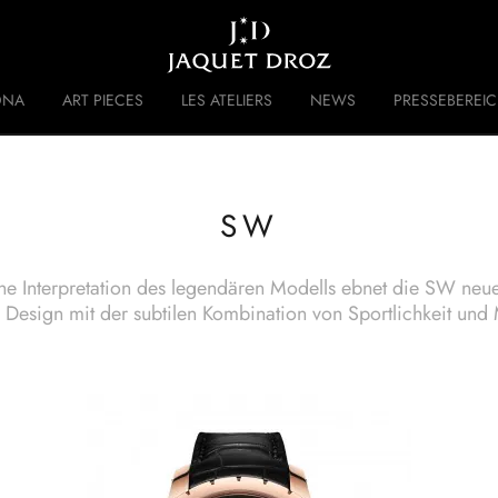
Skip to
main
content
DNA
ART PIECES
LES ATELIERS
NEWS
PRESSEBEREI
 DISRUPTIVE LEGACY
GESCHICHTE
SW
iche Interpretation des legendären Modells ebnet die SW ne
m Design mit der subtilen Kombination von Sportlichkeit und 