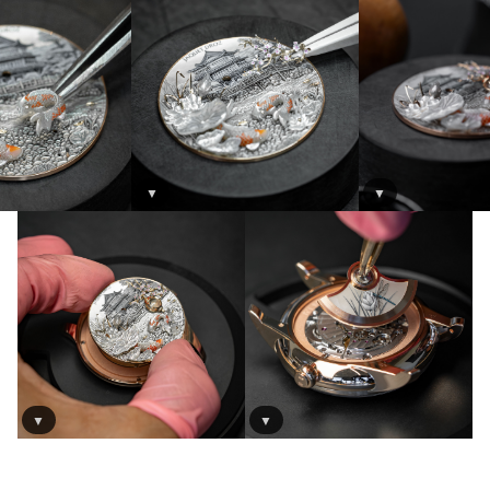
▼
▼
▼
▼