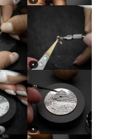
▼
▼
▼