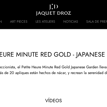
Skip to
main
content
N
ART PIECES
LES ATELIERS
NOTICIAS
SALA DE PRE
 DISRUPTIVE LEGACY
HISTORIA
HEURE MINUTE RED GOLD - JAPANES
eccionista, el Petite Heure Minute Red Gold Japanese Garden lleva
ás de 20 apliques están hechos de nácar, y recrean la serenidad de
VÍDEOS