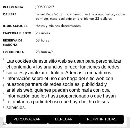
J005033217
REFERENCIA
Jaquet Droz 2653, movimiento mecánico automático, doble
CALIBRE
barrilete, masa oscilante en oro blanco 22 quilates
Horas y minutos descentrados
INDICACIONES
28 rubíes
EMPEDRAMIENTO
68 horas
RESERVA DE
MARCHA
28.800 a/h
FRECUENCIA
Oro rojo 18 quilates Grosor 11,48 mm Número individual de
CAJA
Las cookies de este sitio web se usan para personalizar
la serie limitada grabado en el fondo de la caja
el contenido y los anuncios, ofrecer funciones de redes
43 mm
DIÁMETRO
sociales y analizar el tráfico. Además, compartimos
Hasta 3 bar (30 metros)
ESTANQUEIDAD
información sobre el uso que haga del sitio web con
nuestros partners de redes sociales, publicidad y
Esmalte Grand Feu marfil Pintura miniatura en esmalte
ESFERA
análisis web, quienes pueden combinarla con otra
Oro rojo 18 quilates
AGUJAS
información que les haya proporcionado o que hayan
Piel de aligátor marrón hecha a mano
PULSERA
recopilado a partir del uso que haya hecho de sus
Hebilla ardillón en oro rojo 18 quilates
CIERRE
servicios.
PERSONALIZAR
DENEGAR
PERMITIR TODAS
ES