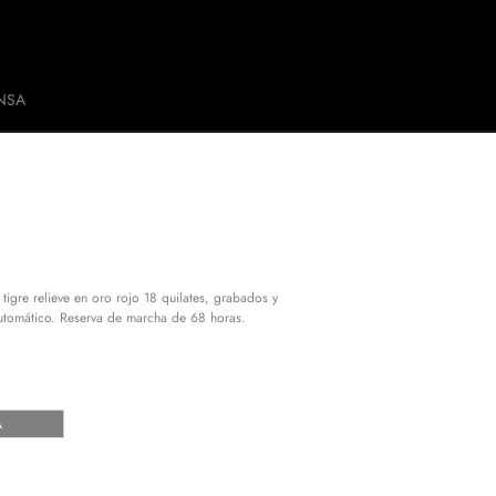
NSA
tigre relieve en oro rojo 18 quilates, grabados y
utomático. Reserva de marcha de 68 horas.
A