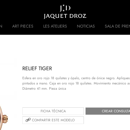
Skip to
main
content
N
ART PIECES
LES ATELIERS
NOTICIAS
SALA DE PRE
 DISRUPTIVE LEGACY
HISTORIA
RELIEF TIGER
Esfera en oro rojo 18 quilates y ópalo, centro de ónice negro. Apliques 
pintados a mano. Caja en oro rojo 18 quilates. Movimiento mecánico a
Diámetro 41 mm. Pieza única
FICHA TÉCNICA
CREAR CONSULT
COMPARTIR ESTE MODELO