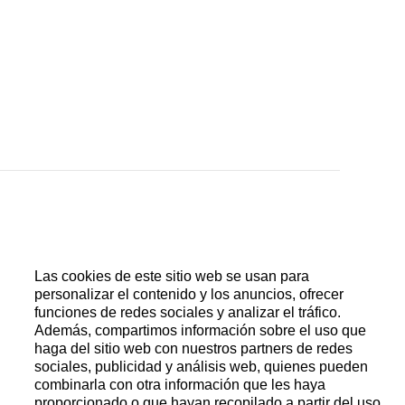
ático, espiral y cuernos de áncora de silicio,
quilates con ópalo y aplique tigre en oro rojo 18
Las cookies de este sitio web se usan para
personalizar el contenido y los anuncios, ofrecer
funciones de redes sociales y analizar el tráfico.
Además, compartimos información sobre el uso que
haga del sitio web con nuestros partners de redes
sociales, publicidad y análisis web, quienes pueden
combinarla con otra información que les haya
m. Grosor 13,77 mm. Inscripción «Pièce unique»
proporcionado o que hayan recopilado a partir del uso