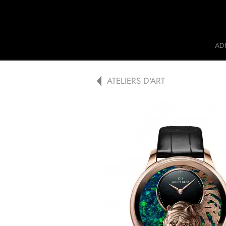
Jaquet Droz
AD
A
ATELIERS D'ART