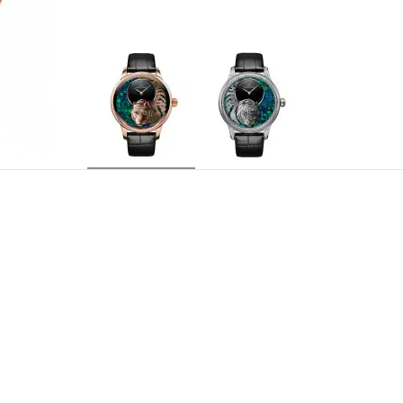
J005023300
REFERENCIA
Jaquet Droz 2653.Si, movimiento mecánico autom
CALIBRE
doble barrilete, masa oscilante en oro rojo 18 
quilates grabado y pintado a mano.
Horas y minutos descentrados
INDICACIONES
28 rubíes
EMPEDRAMIENTO
68 horas
RESERVA DE MARCHA
28 800 a/h
FRECUENCIA
Caja en oro rojo 18 quilates. Diámetro Ø 41 m
CAJA