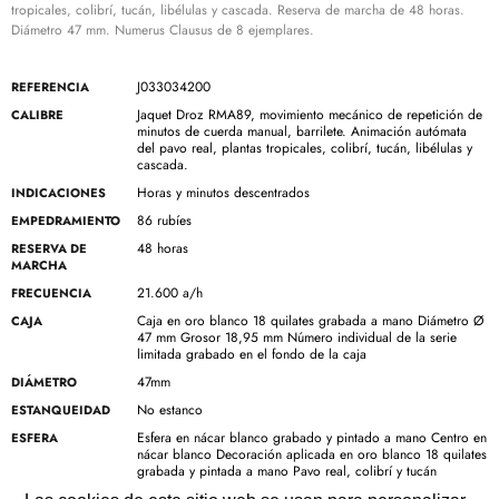
tropicales, colibrí, tucán, libélulas y cascada. Reserva de marcha de 48 horas.
Diámetro 47 mm. Numerus Clausus de 8 ejemplares.
J033034200
REFERENCIA
Jaquet Droz RMA89, movimiento mecánico de repetición de
CALIBRE
minutos de cuerda manual, barrilete. Animación autómata
del pavo real, plantas tropicales, colibrí, tucán, libélulas y
cascada.
Horas y minutos descentrados
INDICACIONES
86 rubíes
EMPEDRAMIENTO
48 horas
RESERVA DE
MARCHA
21.600 a/h
FRECUENCIA
Caja en oro blanco 18 quilates grabada a mano Diámetro Ø
CAJA
47 mm Grosor 18,95 mm Número individual de la serie
limitada grabado en el fondo de la caja
47mm
DIÁMETRO
No estanco
ESTANQUEIDAD
Esfera en nácar blanco grabado y pintado a mano Centro en
ESFERA
nácar blanco Decoración aplicada en oro blanco 18 quilates
grabada y pintada a mano Pavo real, colibrí y tucán
grabados y pintados a mano Libélulas con Super-