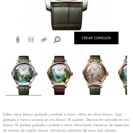
CREAR CONSULTA
Esfera nácar blanco grabado y pintado a mano, centro en nácar blanco. Caja
grabada a mano y aureola en oro blanco 18 quilates. Decoración aplicada en oro
blanco 18 quilates grabada y pintada a mano. Movimiento mecánico de repetición
de minutos de cuerda manual. Animación autómata del pavo real, plantas