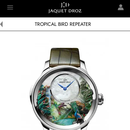
Skip to
main
Jaquet Droz
content
TROPICAL BIRD REPEATER