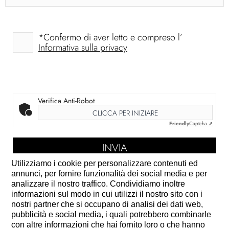
*
Confermo di aver letto e compreso l’
Informativa sulla privacy
Verifica Anti-Robot
CLICCA PER INIZIARE
Friendly
Captcha ⇗
Utilizziamo i cookie per personalizzare contenuti ed
annunci, per fornire funzionalità dei social media e per
*
Campo obbligatorio (in assenza di questa
analizzare il nostro traffico. Condividiamo inoltre
informazione, non saremo in grado di elaborare la
informazioni sul modo in cui utilizzi il nostro sito con i
sua richiesta)
nostri partner che si occupano di analisi dei dati web,
pubblicità e social media, i quali potrebbero combinarle
con altre informazioni che hai fornito loro o che hanno