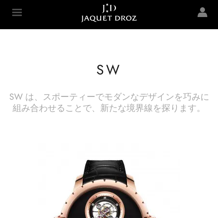
Skip to
main
Jaquet Droz
content
SW
SW は、スポーティーでモダンなデザインを巧みに
組み合わせることで、新たな境界線を探ります。