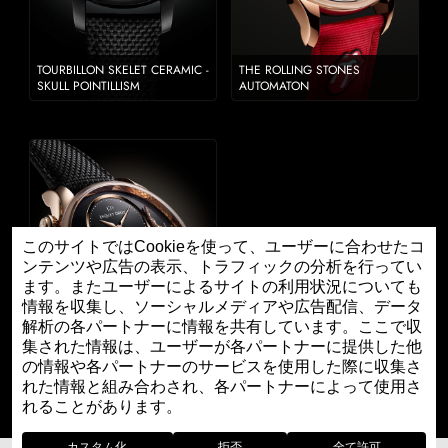
TOURBILLON SKELET CERAMIC -
THE ROLLING STONES
SKULL POINTILLISM
AUTOMATON
このサイトではCookieを使って、ユーザーに合わせたコ
ンテンツや広告の表示、トラフィックの分析を行ってい
ます。またユーザーによるサイトの利用状況についても
情報を収集し、ソーシャルメディアや広告配信、データ
解析の各パートナーに情報を共有しています。ここで収
集された情報は、ユーザーが各パートナーに提供した他
の情報や各パートナーのサービスを使用した際に収集さ
DRAGON AUTOMATON JOHN
HOWE 2022
れた情報と組み合わされ、各パートナーによって使用さ
れることがあります。
カスタム化
拒否
全て許可