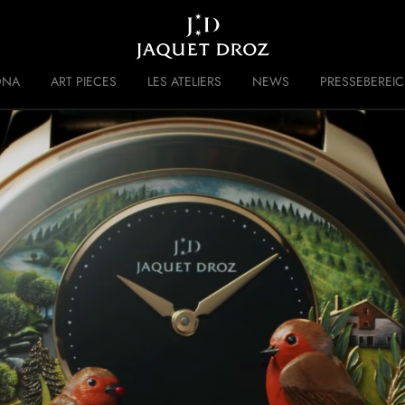
Skip to
main
content
DNA
ART PIECES
LES ATELIERS
NEWS
PRESSEBEREI
 DISRUPTIVE LEGACY
GESCHICHTE