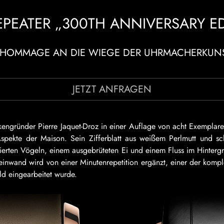
EPEATER „300TH ANNIVERSARY E
E HOMMAGE AN DIE WIEGE DER UHRMACHERKUNS
JETZT ANFRAGEN
engründer Pierre Jaquet-Droz in einer Auflage von acht Exemplar
 Aspekte der Maison. Sein Zifferblatt aus weißem Perlmutt und s
erten Vögeln, einem ausgebrüteten Ei und einem Fluss im Hinterg
einwand wird von einer Minutenrepetition ergänzt, einer der komp
d eingearbeitet wurde.