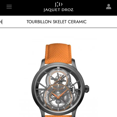
Skip to
main
Jaquet Droz
content
TOURBILLON SKELET CERAMIC