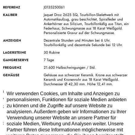
J0135250061
REFERENZ
Jaquet Droz 2625 SQ, Tourbillon-Skelettwerk mit
KALIBER
Automatikaufzug, grau beschichtet, Spiralfeder und
Ankerhörner aus Silizium, Tourbillonkäfig aus Titan, ein
Federhaus, Schwungmasse aus 18 Karat Weißgold.
Personalisierte Gravur auf der Schwungmasse.
Dezentrale Stunden und Minuten bei 6 Uhr.
ANZEIGEN
Tourbillonkäfig und dezentrale Sekunde bei 12 Uhr.
30 Rubine
LAGERSTEINE
7 Tage
GANGRESERVE
21.600 Halbschwingungen / Std.
FREQUENZ
Gehäuse aus schwarzer Keramik. Krone aus schwarzer
GEHÄUSE
Keramik und Kronenrohr aus 18 Karat Weißgold.
Durchmesser Ø 42,30 mm. Höhe 12,41 mm.
42.30 mm
DURCHMESSER
Wir verwenden Cookies, um Inhalte und Anzeigen zu
Bis 3 bar (30 Meter)
WASSERDICHTIGKEIT
personalisieren, Funktionen für soziale Medien anbieten
zu können und die Zugriffe auf unsere Website zu
Zifferblatt aus Saphirglas und Basis aus hell
ZIFFERBLATT
metallisiertem Saphirglas. Indexe aus 18 Karat
analysieren. Außerdem geben wir Informationen zu Ihrer
Weißgold, Zifferblattstifte aus 18 Karat Weißgold.
Verwendung unserer Website an unsere Partner für
Stunden und Minuten aus 18 Karat Weißgold mit
ZEIGER
soziale Medien, Werbung und Analysen weiter. Unsere
orangefarbener Beschichtung, Sekunden aus 18 Karat
Partner führen diese Informationen möglicherweise mit
Rotgold mit orangefarbener Beschichtung