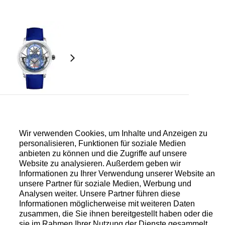
Wir verwenden Cookies, um Inhalte und Anzeigen zu
t Automatikaufzug, grau beschichtet, Spiralfeder
personalisieren, Funktionen für soziale Medien
aus Titan, ein Federhaus, Schwungmasse aus 18
anbieten zu können und die Zugriffe auf unsere
rsonalisierte Gravur auf der Schwungmasse.
Website zu analysieren. Außerdem geben wir
billonkäfig und dezentrale Sekunde bei 12 Uhr.
Informationen zu Ihrer Verwendung unserer Website an
unsere Partner für soziale Medien, Werbung und
Analysen weiter. Unsere Partner führen diese
Informationen möglicherweise mit weiteren Daten
zusammen, die Sie ihnen bereitgestellt haben oder die
nenrohr aus 18 Karat Weißgold, Krone aus 18
sie im Rahmen Ihrer Nutzung der Dienste gesammelt