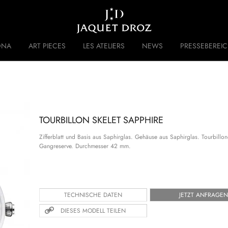
Skip to
main
content
DNA
ART PIECES
LES ATELIERS
NEWS
PRESSEBEREI
 DISRUPTIVE LEGACY
GESCHICHTE
TOURBILLON SKELET SAPPHIRE
Zifferblatt und Basis aus Saphirglas. Gehäuse aus Saphirglas. Tourbillo
Gangreserve. Durchmesser 42 mm.
TECHNISCHE DATEN
JETZT ANFRAGEN
DIESES MODELL TEILEN