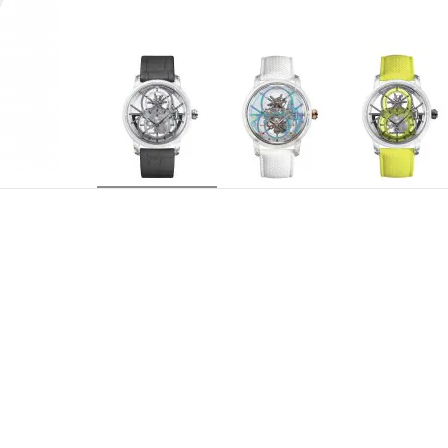
J0135270021
REFERENZ
Jaquet Droz 2625 SQ, Tourbillon-Skelettwerk mi
KALIBER
und Ankerhörner aus Silizium, Tourbillonkäfig 
Karat Weißgold mit schwarzer Beschichtung. Pe
Dezentrale Stunden und Minuten bei 6 Uhr. Tour
ANZEIGEN
30 Rubine
LAGERSTEINE
7 Tage
GANGRESERVE
21.600 Halbschwingungen / Std.
FREQUENZ
Gehäuse aus Saphirglas. Stegeinsätze und Kro
GEHÄUSE