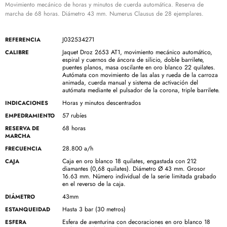
Movimiento mecánico de horas y minutos de cuerda automática. Reserva de
marcha de 68 horas. Diámetro 43 mm. Numerus Clausus de 28 ejemplares.
J032534271
REFERENCIA
Jaquet Droz 2653 AT1, movimiento mecánico automático,
CALIBRE
espiral y cuernos de áncora de silicio, doble barrilete,
puentes planos, masa oscilante en oro blanco 22 quilates.
Autómata con movimiento de las alas y rueda de la carroza
animada, cuerda manual y sistema de activación del
autómata mediante el pulsador de la corona, triple barrilete.
Horas y minutos descentrados
INDICACIONES
57 rubíes
EMPEDRAMIENTO
68 horas
RESERVA DE
MARCHA
28.800 a/h
FRECUENCIA
Caja en oro blanco 18 quilates, engastada con 212
CAJA
diamantes (0,68 quilates). Diámetro Ø 43 mm. Grosor
16.63 mm. Número individual de la serie limitada grabado
en el reverso de la caja.
43mm
DIÁMETRO
Hasta 3 bar (30 metros)
ESTANQUEIDAD
Esfera de aventurina con decoraciones en oro blanco 18
ESFERA