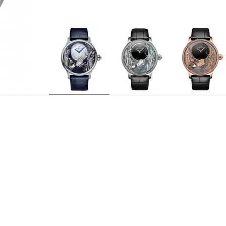
J032534271
REFERENZA
Jaquet Droz 2653 AT1, movimento meccanico a c
CALIBRO
silicio, doppio bariletto, ponti piatti, massa o
movimento delle ali e ruota del carro animato, 
dell'automa mediante pulsante, triplo bariletto.
Ore e minuti decentrati.
INDICAZIONI
57 rubini.
NUMERO DI RUBINI
68 ore.
RISERVA DI CARICA
28 800 a/h.
FREQUENZA