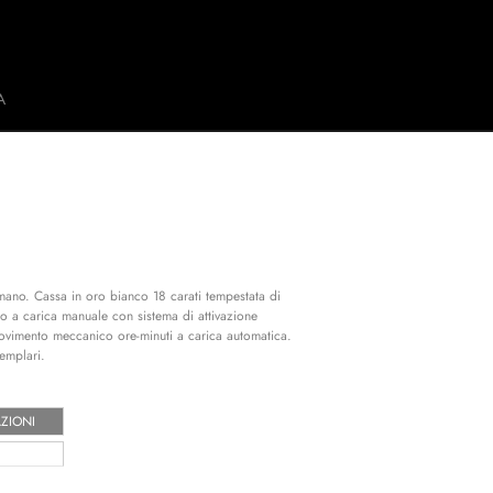
A
mano. Cassa in oro bianco 18 carati tempestata di
o a carica manuale con sistema di attivazione
 Movimento meccanico ore-minuti a carica automatica.
emplari.
ZIONI