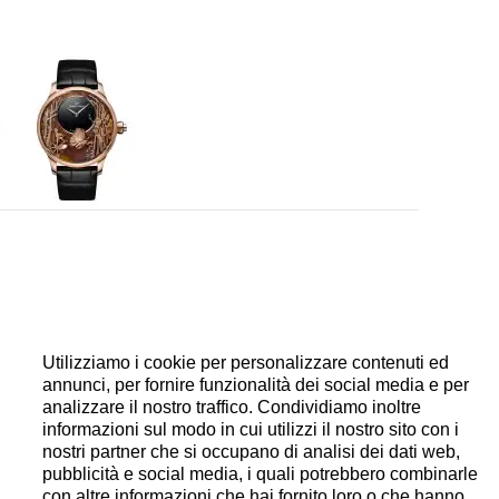
arica automatica, spirale e anse dell'ancora in
scillante in oro bianco 22 carati. Automa con
carica manuale e sistema di attivazione
Utilizziamo i cookie per personalizzare contenuti ed
annunci, per fornire funzionalità dei social media e per
analizzare il nostro traffico. Condividiamo inoltre
informazioni sul modo in cui utilizzi il nostro sito con i
nostri partner che si occupano di analisi dei dati web,
pubblicità e social media, i quali potrebbero combinarle
con altre informazioni che hai fornito loro o che hanno