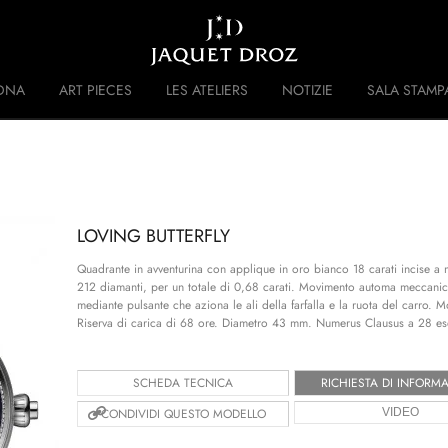
Skip to
main
content
DNA
ART PIECES
LES ATELIERS
NOTIZIE
SALA STAMP
 DISRUPTIVE LEGACY
STORIA
LOVING BUTTERFLY
Quadrante in avventurina con applique in oro bianco 18 carati incise a 
212 diamanti, per un totale di 0,68 carati. Movimento automa meccanic
mediante pulsante che aziona le ali della farfalla e la ruota del carro.
Riserva di carica di 68 ore. Diametro 43 mm. Numerus Clausus a 28 es
SCHEDA TECNICA
RICHIESTA DI INFORMA
CONDIVIDI QUESTO MODELLO
VIDEO