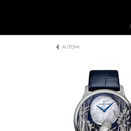
Jaquet Droz
A
AUTOMI