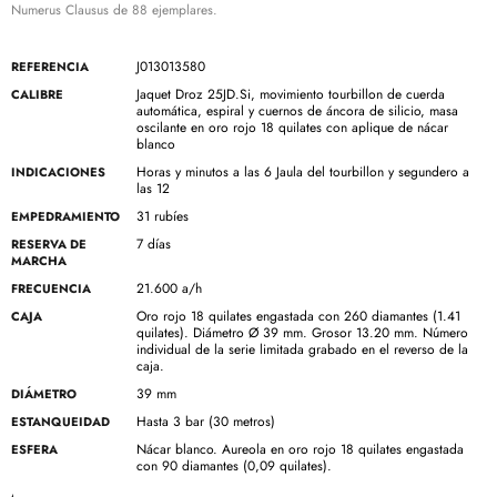
Numerus Clausus de 88 ejemplares.
J013013580
REFERENCIA
Jaquet Droz 25JD.Si, movimiento tourbillon de cuerda
CALIBRE
automática, espiral y cuernos de áncora de silicio, masa
oscilante en oro rojo 18 quilates con aplique de nácar
blanco
Horas y minutos a las 6 Jaula del tourbillon y segundero a
INDICACIONES
las 12
31 rubíes
EMPEDRAMIENTO
7 días
RESERVA DE
MARCHA
21.600 a/h
FRECUENCIA
Oro rojo 18 quilates engastada con 260 diamantes (1.41
CAJA
quilates). Diámetro Ø 39 mm. Grosor 13.20 mm. Número
individual de la serie limitada grabado en el reverso de la
caja.
39 mm
DIÁMETRO
Hasta 3 bar (30 metros)
ESTANQUEIDAD
Nácar blanco. Aureola en oro rojo 18 quilates engastada
ESFERA
con 90 diamantes (0,09 quilates).
Acero azulado
AGUJAS