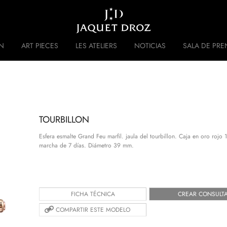
Skip to
main
content
N
ART PIECES
LES ATELIERS
NOTICIAS
SALA DE PRE
 DISRUPTIVE LEGACY
HISTORIA
TOURBILLON
Esfera esmalte Grand Feu marfil. jaula del tourbillon. Caja en oro rojo
marcha de 7 días. Diámetro 39 mm.
FICHA TÉCNICA
CREAR CONSULT
COMPARTIR ESTE MODELO