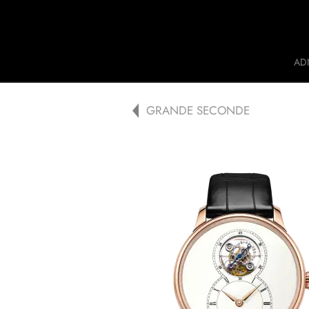
Jaquet Droz
AD
A
GRANDE SECONDE