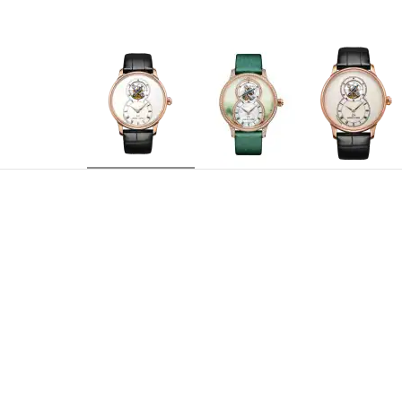
J013013200
REFERENCIA
Jaquet Droz 25JD, movimiento tourbillon automát
CALIBRE
quilates con aplique en ónice blanco
Horas y minutos a las 6 Jaula del tourbillon y 
INDICACIONES
31 rubíes
EMPEDRAMIENTO
7 días
RESERVA DE MARCHA
21.600 a/h
FRECUENCIA
Oro rojo 18 quilates Grosor 13,20 mm Número i
CAJA
reverso de la caja