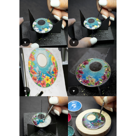
▼
▼
▼
▼