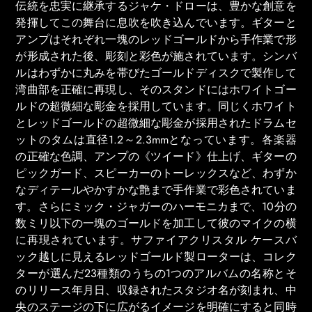
伝統を忠実に継承するジャケ・ドローは、豊かな創意を
発揮してこの舞台に息吹を吹き込んでいます。ギターと
アンプはそれぞれ一塊のレッドゴールドから手作業で形
が形成された後、彫刻と彩色が施されています。シンバ
ルはわずかに丸みを帯びたゴールドディスクで製作して
湾曲部を正確に再現し、そのスタンドにはホワイトゴー
ルドの超微細な彫金を採用しています。同じくホワイト
とレッドゴールドの超微細な彫金が採用されたドラムセ
ットのタムは直径1.2～2.3mmとなっています。各楽器
の正確な色調、アンプの《ツイード》仕上げ、ギターの
ピックガード、スピーカーのトーレックスなど、わずか
なディテールやかすかな艶まで手作業で彩色されていま
す。さらにミック・ジャガーのハーモニカまで、10分の
数ミリ以下の一塊のゴールドを加工して彼のマイクの横
に再現されています。サファイアクリスタル ケースバ
ック越しに見えるレッドゴールド製ローターは、コレク
ターが選んだ23種類のうちの1つのアルバムの名称とそ
のリリース年月日、収録されたスタジオ名が刻まれ、中
央のステージの下に広がるイメージを明確にすると同時