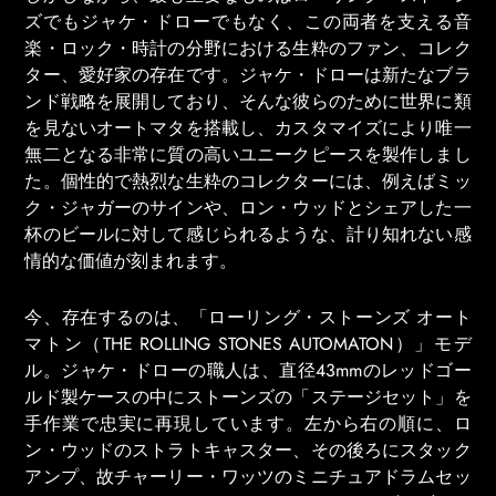
ズでもジャケ・ドローでもなく、この両者を支える音
楽・ロック・時計の分野における生粋のファン、コレク
ター、愛好家の存在です。ジャケ・ドローは新たなブラ
ンド戦略を展開しており、そんな彼らのために世界に類
を見ないオートマタを搭載し、カスタマイズにより唯一
無二となる非常に質の高いユニークピースを製作しまし
た。個性的で熱烈な生粋のコレクターには、例えばミッ
ク・ジャガーのサインや、ロン・ウッドとシェアした一
杯のビールに対して感じられるような、計り知れない感
情的な価値が刻まれます。
今、存在するのは、「ローリング・ストーンズ オート
マトン（THE ROLLING STONES AUTOMATON）」モデ
ル。ジャケ・ドローの職人は、直径43mmのレッドゴー
ルド製ケースの中にストーンズの「ステージセット」を
手作業で忠実に再現しています。左から右の順に、ロ
ン・ウッドのストラトキャスター、その後ろにスタック
アンプ、故チャーリー・ワッツのミニチュアドラムセッ