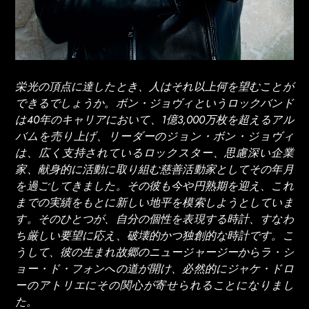
栄光の頂点に達したとき、人はそれ以上何を望むことが
できるでしょうか。ボン・ジョヴィというロックバンド
は40年のキャリアにおいて、1億3,000万枚を超えるアル
バムを売り上げ、リーダーのジョン・ボン・ジョヴィ
は、広く支持されているロックスター、思慮深い企業
家、献身的に活動に取り組む慈善活動家としてその年月
を過ごしてきました。その彼も今や円熟期を迎え、これ
までの実績をもとに新しい地平を模索しようとしていま
す。そのひとつが、自分の個性を表現する時計、すなわ
ち厳しい要望に応え、破壊的かつ独創的な時計です。こ
うして、彼の生まれ故郷のニュージャージーからラ・シ
ョー・ド・フォンへの道が開け、必然的にジャケ・ドロ
ーのアトリエにその関心が寄せられることになりまし
た。