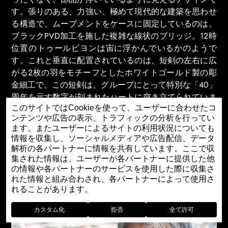
す。張りのある、力強い、極めて現代的な建築を思わせ
る構造で、ムーブメントをケースに固定しているのは、
ブラックPVD加工を施した複雑な線状のブリッジ。12時
位置のトゥールビヨンは宙に浮かんでいるかのようで
す。これと垂直に配置されているのは、短剣の左右に広
がる2枚の羽をモチーフとしたホワイトゴールド製の彫
金細工で、この短剣は、グループにとって特別な「40」
周年を示す数字が刻まれたハートに突き立てられていま
す。時針と分針の2本の針は文字どおり時計の「心臓
このサイトではCookieを使って、ユーザーに合わせたコ
ンテンツや広告の表示、トラフィックの分析を行ってい
部」に取り付けられ、アーティストとしてジョンが特に
ます。またユーザーによるサイトの利用状況についても
大切にしてきた魂と時間、心と精神を象徴する意味深い
情報を収集し、ソーシャルメディアや広告配信、データ
シンボルとなっています。すべて手作業でエングレービ
解析の各パートナーに情報を共有しています。ここで収
ングとポリッシュ加工を施したこのロゴは、40周年記念
集された情報は、ユーザーが各パートナーに提供した他
ツアーを通して使用されるオリジナル・デザインです。
の情報や各パートナーのサービスを使用した際に収集さ
れた情報と組み合わされ、各パートナーによって使用さ
れることがあります。
カスタム化
拒否
全て許可