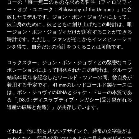
ローの「唯一無二のものを求める哲学（フィロソフィ
ー・オブ・ユニーク：Philosophy of the Unique）」に合
致したモデルです。ジョン・ボン・ジョヴィによって、
彼自身のために、彼とともに創り上げたこの時計は、唯
一ジョン・ボン・ジョヴィだけが所有することができる
時計です。ただし、ファンがそこからインスピレーショ
ンを得て、自分だけの時計をつくることは可能です。
ロックスター、ジョン・ボン・ジョヴィとの緊密なコラ
ボレーションによって開発されたこの時計は、グループ
結成40周年を記念したワールド・ツアーの間、彼自身が
着用する予定です。41 mmのレッドゴールド製ケースに
は、ボン・ジョヴィのDNAとジャケ・ドローの本質であ
る「JD8.0 :ディスラプティブ・レガシー(受け継がれる
遺産の破壊と創造）」が共存しています。
それは、他に類を見ないデザインで、通常の文字盤がま
ったくなく、部品が浮いているように見えるデザインで