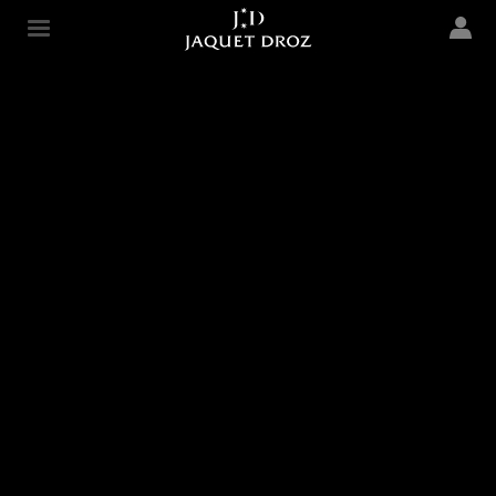
Skip to
main
Jaquet Droz
content