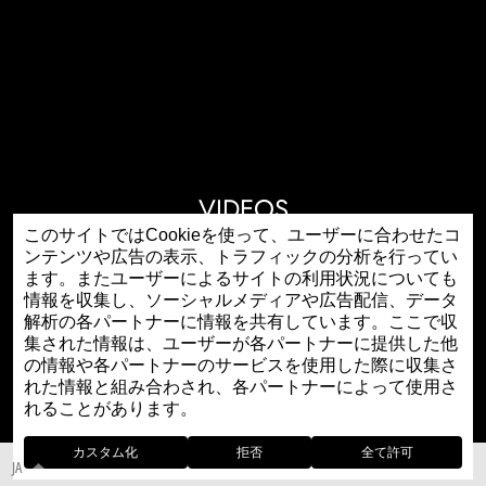
VIDEOS
このサイトではCookieを使って、ユーザーに合わせたコ
ンテンツや広告の表示、トラフィックの分析を行ってい
ます。またユーザーによるサイトの利用状況についても
情報を収集し、ソーシャルメディアや広告配信、データ
解析の各パートナーに情報を共有しています。ここで収
動画一覧
動画一覧
集された情報は、ユーザーが各パートナーに提供した他
の情報や各パートナーのサービスを使用した際に収集さ
れた情報と組み合わされ、各パートナーによって使用さ
れることがあります。
カスタム化
拒否
全て許可
JA