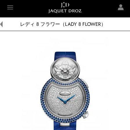
Skip to
main
Jaquet Droz
content
レディ 8 フラワー（LADY 8 FLOWER）