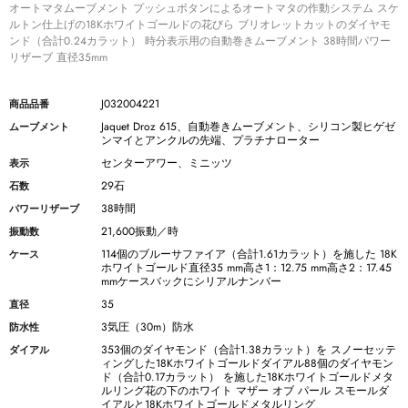
オートマタムーブメント プッシュボタンによるオートマタの作動システム スケ
ルトン仕上げの18Kホワイトゴールドの花びら ブリオレットカットのダイヤモ
ンド（合計0.24カラット） 時分表示用の自動巻きムーブメント 38時間パワー
リザーブ 直径35mm
J032004221
商品品番
Jaquet Droz 615、自動巻きムーブメント、シリコン製ヒゲゼ
ムーブメント
ンマイとアンクルの先端、プラチナローター
センターアワー、ミニッツ
表示
29石
石数
38時間
パワーリザーブ
21,600振動／時
振動数
114個のブルーサファイア（合計1.61カラット）を施した 18K
ケース
ホワイトゴールド直径35 mm高さ1：12.75 mm高さ2：17.45
mmケースバックにシリアルナンバー
35
直径
3気圧（30m）防水
防水性
353個のダイヤモンド（合計1.38カラット）を スノーセッテ
ダイアル
ィングした18Kホワイトゴールドダイアル88個のダイヤモン
ド（合計0.17カラット） を施した18Kホワイトゴールドメタ
ルリング花の下のホワイト マザー オブ パール スモールダ
イアルと18Kホワイトゴールドメタルリング