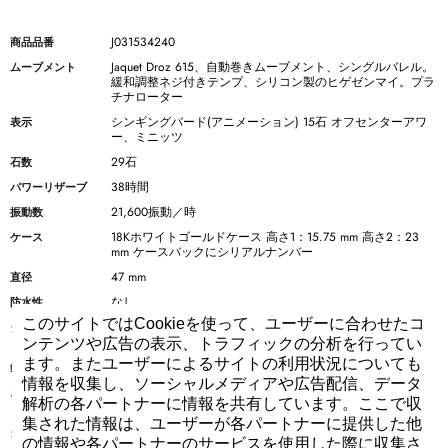
J031534240
商品品番
Jaquet Droz 615、自動巻きムーブメント、シングルバレル。
ムーブメント
緩和調整ネジ付きテンプ、シリコン製のヒゲゼンマイ。プラ
チナローター
シンギングバード(アニメーション) 15石 オフセンターアワ
表示
ー、ミニッツ
29石
石数
38時間
パワーリザーブ
21,600振動／時
振動数
18Kホワイトゴールドケース 高さ1：15.75 mm 高さ2：23
ケース
mm ケースバックにシリアルナンバー
47 mm
直径
なし
防水性
このサイトではCookieを使って、ユーザーに合わせたコ
サファイアクリスタルガラスダイアル、プラチナ製 ローマ
ダイアル
ンインデックス
ンテンツや広告の表示、トラフィックの分析を行ってい
ます。またユーザーによるサイトの利用状況についても
ブルースティール
針
情報を収集し、ソーシャルメディアや広告配信、データ
手縫いのブラックアリゲーターストラップ、ブラックアリゲ
ストラップ
解析の各パートナーに情報を共有しています。ここで収
ーターの裏地とブラックステッチ
集された情報は、ユーザーが各パートナーに提供した他
18Kホワイトゴールドのフォールディングバックル
クラスプ
の情報や各パートナーのサービスを使用した際に収集さ