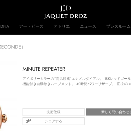
Skip to
main
content
DNA
アートピース
アトリエ
ニュース
プレスルーム
 DISRUPTIVE LEGACY
歴史
ECONDE）
MINUTE REPEATER
アイボリーカラーの“高温焼成”エナメルダイアル。 18Kレッドゴー
機能付き自動巻きムーブメント。 40時間パワーリザーブ。 直径43 m
技術仕様
新しく問い合わせ
シェアする