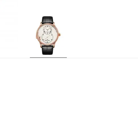
J011033202
商品品番
Jaquet Droz 2635、ミニッツ・リピ
ムーブメント
ドローター
オフセンターの時分表示、ラージセコンドサ
表示
39石
石数
40時間
パワーリザーブ
21,600振動／時
振動数
18Kレッドゴールド 厚さ13.20 mm ケー
ケース
43 mm
直径