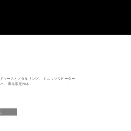
ルドケースとメタルリング。 ミニッツリピーター
m。 世界限定28本
る