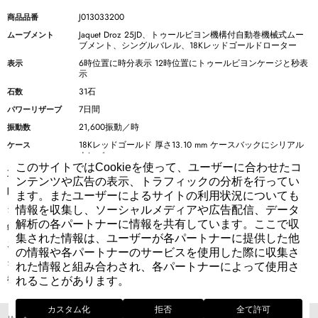
J013033200
商品品番
Jaquet Droz 25JD、トゥールビヨン機構付自動巻機械式ムー
ムーブメント
ブメント、シングルバレル、18Kレッドゴールドローター
6時位置に時分表示 12時位置にトゥールビヨンケージと秒表
表示
示
31石
石数
7日間
パワーリザーブ
21,600振動／時
振動数
18Kレッドゴールド 厚さ13.10 mm ケースバックにシリアル
ケース
ナンバー
このサイトではCookieを使って、ユーザーに合わせたコ
43 mm
直径
ンテンツや広告の表示、トラフィックの分析を行ってい
3気圧（30m）防水
防水性
ます。またユーザーによるサイトの利用状況についても
アイボリーカラーの“高温焼成”エナメルダイアル
ダイアル
情報を収集し、ソーシャルメディアや広告配信、データ
解析の各パートナーに情報を共有しています。ここで収
18Kレッドゴールドの時分針 ブルースティールの秒針
針
集された情報は、ユーザーが各パートナーに提供した他
手縫いのブラックアリゲーターストラップ
ストラップ
の情報や各パートナーのサービスを使用した際に収集さ
18Kレッドゴールドのフォールディングバックル
クラスプ
れた情報と組み合わされ、各パートナーによって使用さ
Tourbillon
複雑機構
れることがあります。
カスタム化
拒否
全て許可