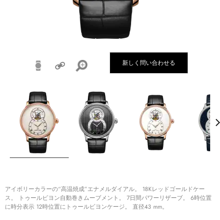
新しく問い合わせる
アイボリーカラーの“高温焼成”エナメルダイアル。 18Kレッドゴールドケー
ス。 トゥールビヨン自動巻きムーブメント。 7日間パワーリザーブ。 6時位置
に時分表示 12時位置にトゥールビヨンケージ。 直径43 mm。