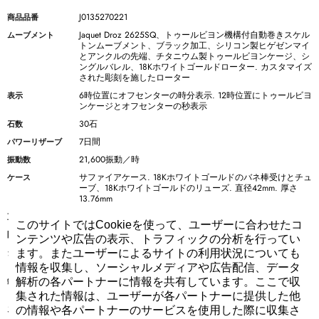
J0135270221
商品品番
Jaquet Droz 2625SQ、トゥールビヨン機構付自動巻きスケル
ムーブメント
トンムーブメント、ブラック加工、シリコン製ヒゲゼンマイ
とアンクルの先端、チタニウム製トゥールビヨンケージ、シ
ングルバレル、18Kホワイトゴールドローター. カスタマイズ
された彫刻を施したローター
6時位置にオフセンターの時分表示. 12時位置にトゥールビヨ
表示
ンケージとオフセンターの秒表示
30石
石数
7日間
パワーリザーブ
21,600振動／時
振動数
サファイアケース. 18Kホワイトゴールドのバネ棒受けとチュ
ケース
ーブ、18Kホワイトゴールドのリューズ. 直径42mm. 厚さ
13.76mm
42 mm
直径
このサイトではCookieを使って、ユーザーに合わせたコ
3気圧（30m）防水
防水性
ンテンツや広告の表示、トラフィックの分析を行ってい
手作業による彫刻を施した18Kホワイトゴールドのダイアル.
ダイアル
ます。またユーザーによるサイトの利用状況についても
18Kホワイトゴールドのダイアル固定ネジ
情報を収集し、ソーシャルメディアや広告配信、データ
ブラック加工を施したホワイトゴールドの時針と分針、ブラ
針
解析の各パートナーに情報を共有しています。ここで収
ック加工を施した18Kレッドゴールドの秒針
集された情報は、ユーザーが各パートナーに提供した他
ラバーストラップ
ストラップ
の情報や各パートナーのサービスを使用した際に収集さ