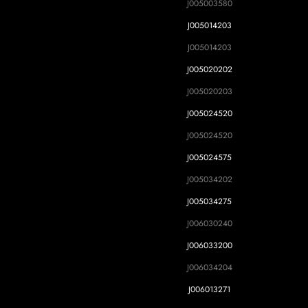
J005003580
J005014203
J005014203
J005020202
J005020203
J005024520
J005024520
J005024575
J005034202
J005034275
J006030240
J006033200
J006034204
J006013271