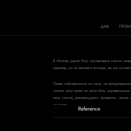
Jaquet Droz
ДНК
ПРОИ
A
В Montres Jaquet Droz составляется список по
характер, он не является полным, так как соста
Права собственности на часы, не фигурирующие 
списке часы также не могут быть подтверждены
этом списке, рекомендуется проверить, може
изделие.
Reference