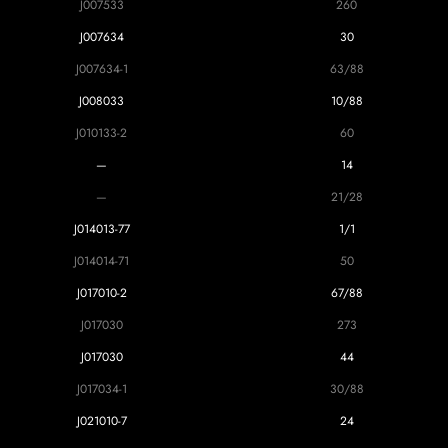
J007533
260
J007634
30
J007634-1
63/88
J008033
10/88
J010133-2
60
—
14
—
21/28
J014013-77
1/1
J014014-71
50
J017010-2
67/88
J017030
273
J017030
44
J017034-1
30/88
J021010-7
24