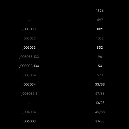
—
1326
—
597
J003033
1021
J003033
1032
J003033
852
J003033-133
96
J003033-134
54
J003034
573
J003034
33/88
J003036-1
67/88
—
10/28
J004034
45/88
J005003
31/88