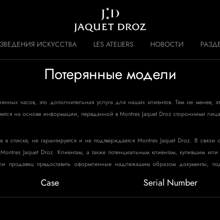
Skip to
main
content
ЗВЕДЕНИЯ ИСКУССТВА
LES ATELIERS
НОВОСТИ
РАЗД
Потерянные модели
 DISRUPTIVE LEGACY
ИСТОРИЯ
терянных часов, это дополнительная услуга для наших клиентов. Тем не менее, 
вляется на основе информации, переданной в Montres Jaquet Droz сторонними лица
в списке, не гарантируется и не подтверждается Montres Jaquet Droz. В связи 
 Montres Jaquet Droz. Клиентам, а также потенциальным клиентам, купившим и
т ли продавец предоставить оформленные надлежашим образом документы, п
Case
Serial Number