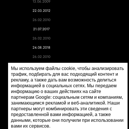
13.06.2009
22.03.2012
26.02.2010
21.07.2017
26.02.2010
24.08.2018
26.02.2010
26.02.2010
Мы используем файлы cookie, чтобы анализировать
трафик, подбирать для вас подходящий контент и
26.02.2010
рекламу, а также дать вам возможность делиться
01.03.2010
информацией в социальных сетях. Мы передаем
информацию о ваших действиях на сайте
03.11.2017
партнерам Google: социальным сетям и компаниям,
26.02.2010
занимающимся рекламой и веб-аналитикой. Наши
партнеры могут комбинировать эти сведения с
04.08.2018
предоставленной вами информацией, а также
данными, которые они получили при использовании
07.12.2023
вами их сервисов.