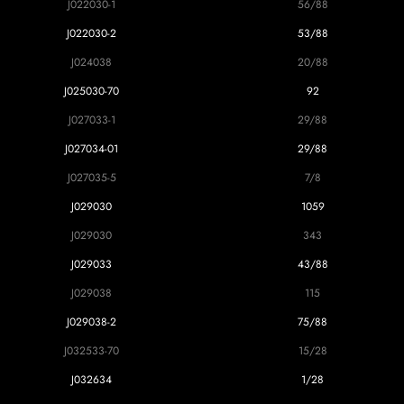
J022030-1
56/88
J022030-2
53/88
J024038
20/88
J025030-70
92
J027033-1
29/88
J027034-01
29/88
J027035-5
7/8
J029030
1059
J029030
343
J029033
43/88
J029038
115
J029038-2
75/88
J032533-70
15/28
J032634
1/28