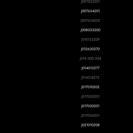
J007533201
J007634201
J007634202
J008033200
J010133209
J012630270
J014.000.004
J014013277
J014014272
J017010202
J017030201
J017030201
J017034201
J021010208