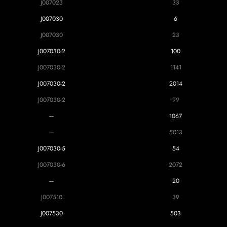
J007023
33
J007030
6
J007030
23
J007030-2
100
J007030-2
1141
J007030-2
2014
J007030-2
99
—
1067
—
5013
J007030-5
54
J007030-6
2072
—
20
J007510
39
J007530
503