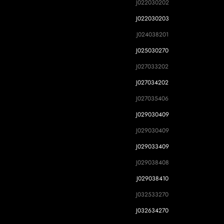
J022030202
J022030203
J024038201
J025030270
J027033202
J027034202
J027035406
J029030409
J029030409
J029033409
J029038408
J029038410
J032533270
J032634270