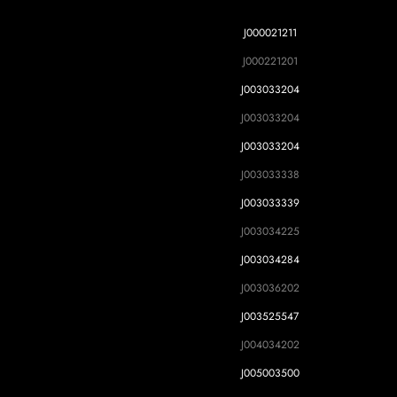
J000021211
J000221201
J003033204
J003033204
J003033204
J003033338
J003033339
J003034225
J003034284
J003036202
J003525547
J004034202
J005003500