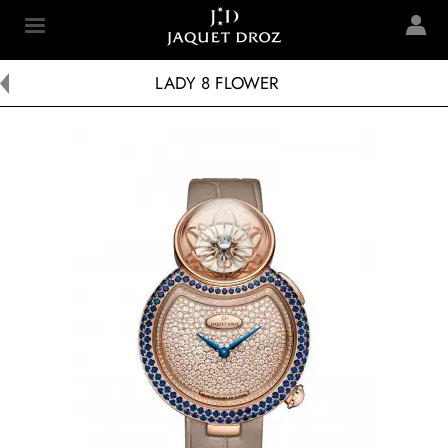
Skip to
main
Jaquet Droz
content
LADY 8 FLOWER