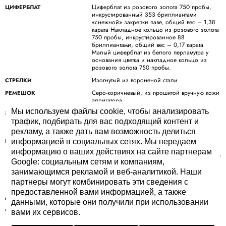
Циферблат из розового золота 750 пробы,
ЦИФЕРБЛАТ
инкрустированный 353 бриллиантами
«снежной» закрепки паве, общий вес – 1,38
карата Накладное кольцо из розового золота
750 пробы, инкрустированное 88
бриллиантами, общий вес – 0,17 карата
Малый циферблат из белого перламутра у
основания цветка и накладное кольцо из
розового золота 750 пробы.
Изогнутый из вороненой стали
СТРЕЛКИ
Серо-коричневый, из прошитой вручную кожи
РЕМЕШОК
аллигатора
Мы используем файлы cookie, чтобы анализировать
Раскладывающаяся застежка из розового
ЗАСТЕЖКА
золота 750 пробы, инкрустированная 47
трафик, подбирать для вас подходящий контент и
бриллиантом, общий вес – 0,47 карата
рекламу, а также дать вам возможность делиться
Бриллианты: Чистота: IF-VVS1, бриллиантовая
БРИЛЛИАНТОВ
информацией в социальных сетях. Мы передаем
огранка, цвет: D-G Общее количество
информацию о ваших действиях на сайте партнерам
бриллиантов: 488 бриллиантов и 1 бриллиант
Google: социальным сетям и компаниям,
в форме бриолет Количество самоцветов: 114
синих сапфиров Общий вес в каратах: 2,26
занимающимся рекламой и веб-аналитикой. Наши
карата (бриллианты) и 1,61 карата (синие
партнеры могут комбинировать эти сведения с
сапфиры)
предоставленной вами информацией, а также
8
ОГРАНИЧЕННАЯ СЕРИЯ
данными, которые они получили при использовании
Automata
УСЛОЖНЕНИЯ
вами их сервисов.