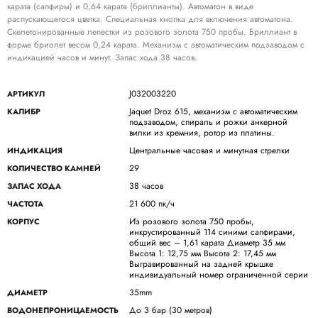
карата (сапфиры) и 0,64 карата (бриллианты). Автоматон в виде
распускающегося цветка. Специальная кнопка для включения автоматона.
Скелетонированные лепестки из розового золота 750 пробы. Бриллиант в
форме бриолет весом 0,24 карата. Механизм с автоматическим подзаводом с
индикацией часов и минут. Запас хода 38 часов.
J032003220
АРТИКУЛ
Jaquet Droz 615, механизм с автоматическим
КАЛИБР
подзаводом, спираль и рожки анкерной
вилки из кремния, ротор из платины.
Центральные часовая и минутная стрелки
ИНДИКАЦИЯ
29
КОЛИЧЕСТВО КАМНЕЙ
38 часов
ЗАПАС ХОДА
21 600 пк/ч
ЧАСТОТА
Из розового золота 750 пробы,
КОРПУС
инкрустированный 114 синими сапфирами,
общий вес – 1,61 карата Диаметр 35 мм
Высота 1: 12,75 мм Высота 2: 17,45 мм
Выгравированный на задней крышке
индивидуальный номер ограниченной серии
35mm
ДИАМЕТР
До 3 бар (30 метров)
ВОДОНЕПРОНИЦАЕМОСТЬ