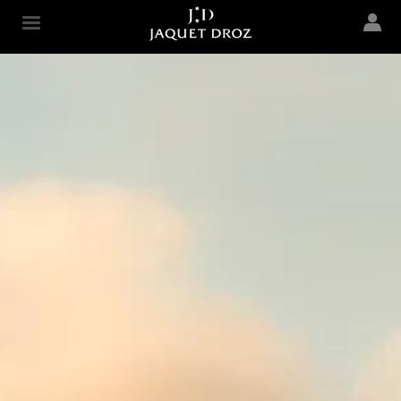
Skip to
main
Jaquet Droz
content