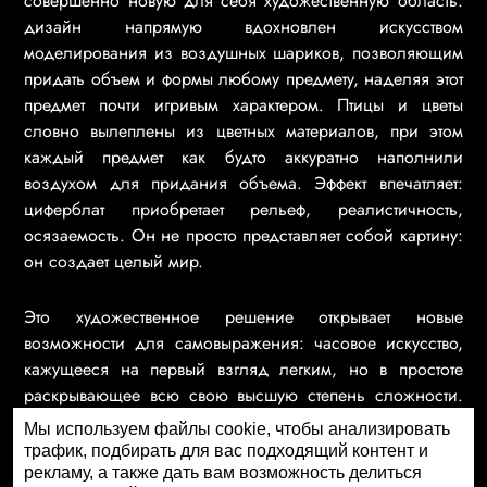
совершенно новую для себя художественную область:
дизайн напрямую вдохновлен искусством
моделирования из воздушных шариков, позволяющим
придать объем и формы любому предмету, наделяя этот
предмет почти игривым характером. Птицы и цветы
словно вылеплены из цветных материалов, при этом
каждый предмет как будто аккуратно наполнили
воздухом для придания объема. Эффект впечатляет:
циферблат приобретает рельеф, реалистичность,
осязаемость. Он не просто представляет собой картину:
он создает целый мир.
Это художественное решение открывает новые
возможности для самовыражения: часовое искусство,
кажущееся на первый взгляд легким, но в простоте
раскрывающее всю свою высшую степень сложности.
Сборка декора требует тонкого баланса между
Мы используем файлы cookie, чтобы анализировать
приданием рельефа и сохранением изящества для
трафик, подбирать для вас подходящий контент и
обеспечения читаемости показаний на циферблате, в то
рекламу, а также дать вам возможность делиться