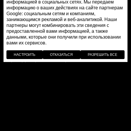
информацией в социальных сетях. Мы передаем
время как художественная миниатюра, выполненная с
информацию о ваших действиях на сайте партнерам
абсолютной точностью, создает тени и блики, тем
Google: социальным сетям и компаниям,
самым оживляя объемы. Наконец, окрашивание требует
занимающимся рекламой и веб-аналитикой. Наши
бесконечного терпения, так как процесс состоит из
партнеры могут комбинировать эти сведения с
проб и доработок до тех пор, пока «мажорное
предоставленной вами информацией, а также
данными, которые они получили при использовании
настроение не поселится» на корпусе диаметром 41 мм
вами их сервисов.
из красного золота 750 пробы. С оборотной стороны
часов ротор украшен накладным элементом из
НАСТРОИТЬ
ОТКАЗАТЬСЯ
РАЗРЕШИТЬ ВСЕ
перламутра, придающим ему таинственный блеск.
Часы Joyful Birds «Great Wall» ― не просто уникальное
произведение: оно открывает новые творческие
горизонты. Традиционные птицы Jaquet Droz
представлены в нем как вечный лейтмотив, который
будет повторяться в бесконечном множестве пейзажей,
где наследие становится отправной точкой, а поэзия —
свободой.