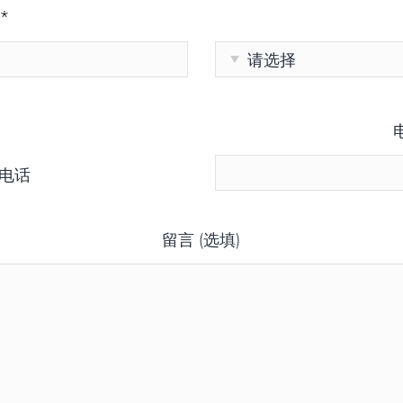
*
电话
留言 (选填)