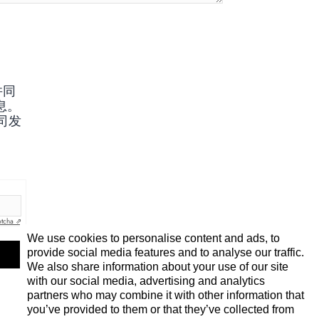
并同
息。
公司发
tcha ⇗
We use cookies to personalise content and ads, to
provide social media features and to analyse our traffic.
We also share information about your use of our site
with our social media, advertising and analytics
partners who may combine it with other information that
you’ve provided to them or that they’ve collected from