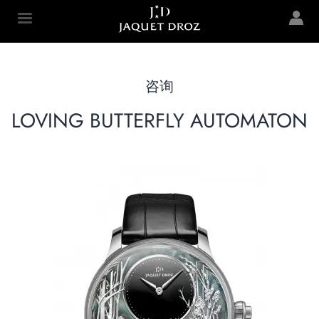
Skip to
main
Jaquet Droz
content
咨询
LOVING BUTTERFLY AUTOMATON