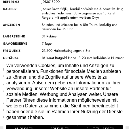
J013013200
REFERENZ
Jaquet Droz 25JD, Tourbillon-Werk mit Automatikaufzug,
KALIBER
einfaches Federhaus, Schwungmasse aus 18 Karat
Rotgold mit appliziertem weißem Onyx
Stunden und Minuten bei 6 Uhr Tourbillonkäfig und
ANZEIGEN
Sekunden bei 12 Uhr
31 Rubine
LAGERSTEINE
7 Tage
GANGRESERVE
21.600 Halbschwingungen / Std.
FREQUENZ
18 Karat Rotgold Höhe 13,20 mm Individuelle Nummer
GEHÄUSE
der Serie auf den Gehäuseboden graviert
Wir verwenden Cookies, um Inhalte und Anzeigen zu
39 mm
DURCHMESSER
personalisieren, Funktionen für soziale Medien anbieten
Bis 3 bar (30 Meter)
WASSERDICHTIGKEIT
zu können und die Zugriffe auf unsere Website zu
analysieren. Außerdem geben wir Informationen zu Ihrer
Elfenbeinfarbenes Grand-Feu-Email
ZIFFERBLATT
Verwendung unserer Website an unsere Partner für
Stunden und Minuten aus 18 Karat Rotgold Sekunden
ZEIGER
soziale Medien, Werbung und Analysen weiter. Unsere
aus gebläutem Edelstahl
Partner führen diese Informationen möglicherweise mit
Handrembordiertes schwarzes Alligatorlederarmband
ARMBAND
weiteren Daten zusammen, die Sie ihnen bereitgestellt
Faltschließe aus 18 Karat Rotgold
SCHLIESSE
haben oder die sie im Rahmen Ihrer Nutzung der Dienste
Tourbillon
KOMPLIKATION
gesammelt haben.