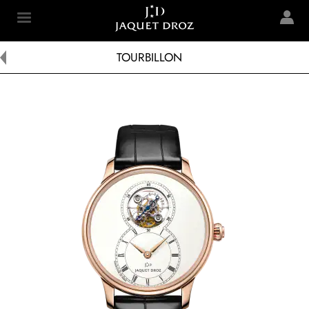
Skip to
main
Jaquet Droz
content
TOURBILLON