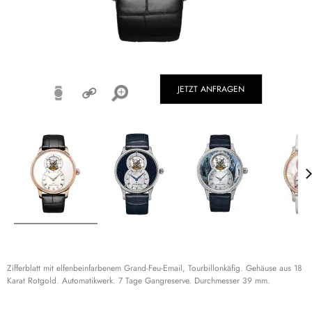
JETZT ANFRAGEN
Zifferblatt mit elfenbeinfarbenem Grand-Feu-Email, Tourbillonkäfig. Gehäuse aus 18
Karat Rotgold. Automatikwerk. 7 Tage Gangreserve. Durchmesser 39 mm.