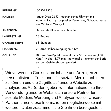
J005024538
REFERENZ
Jaquet Droz 2653, mechanisches Uhrwerk mit
KALIBER
Automatikaufzug, doppeltes Federhaus, Schwungmasse
aus 22 Karat Weißgold
Dezentrale Stunden und Minuten
ANZEIGEN
28 Rubine
LAGERSTEINE
68 Stunden
GANGRESERVE
28 800 Halbschwingungen / Std.
FREQUENZ
18 Karat Weißgold, besetzt mit 272 Diamanten (1,04
GEHÄUSE
Karat), Höhe 13,77 mm, individuelle Nummer der Serie
auf den Gehäuseboden graviert
41 mm
DURCHMESSER
Wir verwenden Cookies, um Inhalte und Anzeigen zu
Bis 3 bar (30 Meter)
WASSERDICHTIGKEIT
personalisieren, Funktionen für soziale Medien anbieten
Weißes Perlmutt, Sphären aus 18 Karat Weißgold, mit
ZIFFERBLATT
zu können und die Zugriffe auf unsere Website zu
103 blauen Saphiren, 76 rosa Saphiren und 129
analysieren. Außerdem geben wir Informationen zu Ihrer
Amethysten besetzt
Verwendung unserer Website an unsere Partner für
Gebläuter Stahl
ZEIGER
soziale Medien, Werbung und Analysen weiter. Unsere
Graues, handrembordiertes Satin
ARMBAND
Partner führen diese Informationen möglicherweise mit
Dornschließe aus 18 Karat Weißgold, mit 24 Diamanten
SCHLIESSE
weiteren Daten zusammen, die Sie ihnen bereitgestellt
besetzt (0,15 Karat)