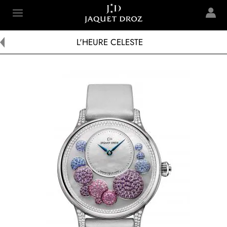
Skip to
main
Jaquet Droz
content
L'HEURE CELESTE