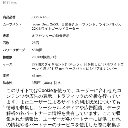
径41 mm。
J005024538
商品品番
Jaquet Droz 2653、自動巻きムーブメント、ツインバレル、
ムーブメント
22Kホワイトゴールドローター
オフセンターの時分表示
表示
28石
石数
68時間
パワーリザーブ
28,800振動／時
振動数
272個のダイヤモンド(1.04カラット)を施した18Kホワイトゴ
ケース
ールド 厚さ13.77 mm ケースバックにシリアルナンバー
41 mm
直径
3気圧（30m）防水
防水性
ホワイト マザー オブ パール103個のブルーサファイア、76
ダイアル
このサイトではCookieを使って、ユーザーに合わせたコ
個のピンクサファイア、129個のアメジストを施した18Kホワ
ンテンツや広告の表示、トラフィックの分析を行ってい
イトゴールドの球体
ます。またユーザーによるサイトの利用状況についても
ブルースティール
針
情報を収集し、ソーシャルメディアや広告配信、データ
手縫いのグレーサテンストラップ
ストラップ
解析の各パートナーに情報を共有しています。ここで収
集された情報は、ユーザーが各パートナーに提供した他
24個のダイヤモンド（0.15カラット）を施した18Kホワイト
クラスプ
ゴールドの美錠
の情報や各パートナーのサービスを使用した際に収集さ