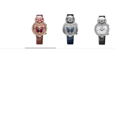
J032003200
REFERENCIA
Jaquet Droz 615, movimiento mecánico automátic
CALIBRE
espiral de silicio. Masa oscilante en platino
Horas y minutos en el centro
INDICACIONES
29 rubíes
EMPEDRAMIENTO
38 horas
RESERVA DE MARCHA
21.600 a/h
FRECUENCIA
Oro rojo 18 quilates engastada con 114 diaman
CAJA
17,60 mm Número individual de la serie limitad