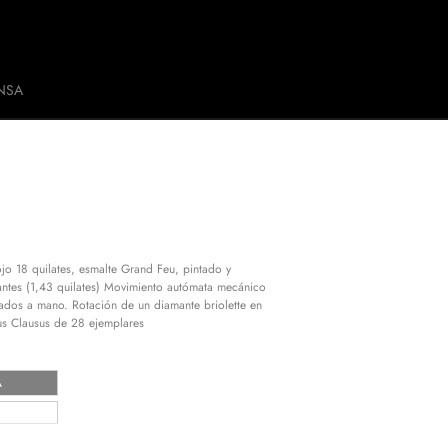
NSA
ojo 18 quilates, esmalte Grand Feu, pintado y
ntes (1,43 quilates) Movimiento autómata mecánico
tados a mano. Rotación de un diamante briolette en
s Clausus de 28 ejemplares
A