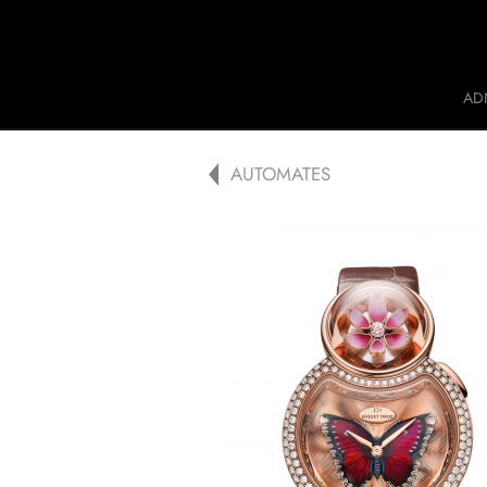
Jaquet Droz
AD
A
AUTOMATES