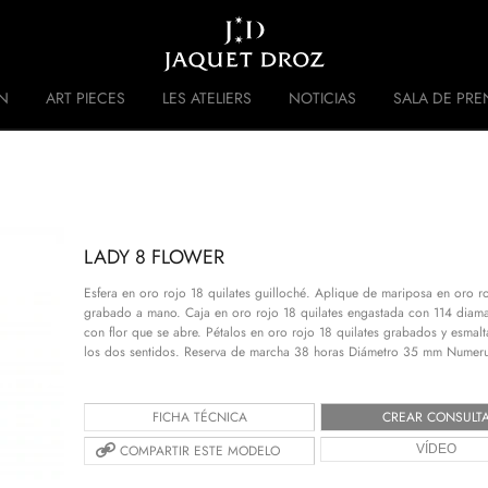
Skip to
main
content
N
ART PIECES
LES ATELIERS
NOTICIAS
SALA DE PRE
 DISRUPTIVE LEGACY
HISTORIA
LADY 8 FLOWER
Esfera en oro rojo 18 quilates guilloché. Aplique de mariposa en oro r
grabado a mano. Caja en oro rojo 18 quilates engastada con 114 diama
con flor que se abre. Pétalos en oro rojo 18 quilates grabados y esmal
los dos sentidos. Reserva de marcha 38 horas Diámetro 35 mm Numeru
FICHA TÉCNICA
CREAR CONSULT
COMPARTIR ESTE MODELO
VÍDEO