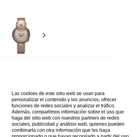
o, barrilete. Volante con tornillo regulador y
Las cookies de este sitio web se usan para
personalizar el contenido y los anuncios, ofrecer
funciones de redes sociales y analizar el tráfico.
Además, compartimos información sobre el uso que
haga del sitio web con nuestros partners de redes
sociales, publicidad y análisis web, quienes pueden
tes (1.43 quilates) Grosor 1: 12,76 mm Grosor 2:
combinarla con otra información que les haya
a grabado en el reverso de la caja
proporcionado o que hayan recopilado a partir del uso