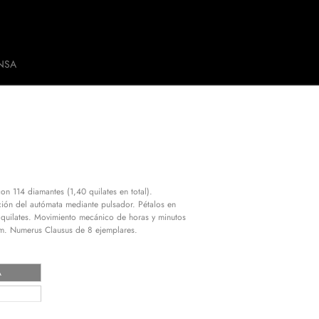
NSA
n 114 diamantes (1,40 quilates en total).
ión del autómata mediante pulsador. Pétalos en
4 quilates. Movimiento mecánico de horas y minutos
m. Numerus Clausus de 8 ejemplares.
A