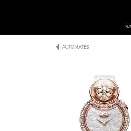
Jaquet Droz
AD
A
AUTOMATES