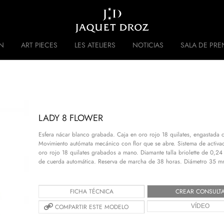
Skip to
main
content
N
ART PIECES
LES ATELIERS
NOTICIAS
SALA DE PRE
 DISRUPTIVE LEGACY
HISTORIA
LADY 8 FLOWER
Esfera nácar blanco grabada. Caja en oro rojo 18 quilates, engastada co
Movimiento autómata mecánico con flor que se abre. Sistema de activac
oro rojo 18 quilates grabados a mano. Diamante talla briolette de 0,2
de cuerda automática. Reserva de marcha de 38 horas. Diámetro 35 m
FICHA TÉCNICA
CREAR CONSULT
COMPARTIR ESTE MODELO
VÍDEO