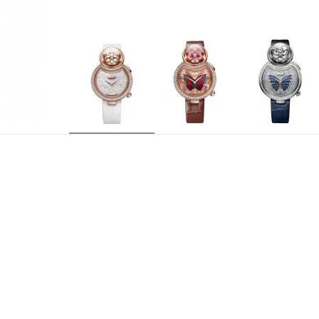
J032003271
REFERENCIA
Movimiento autómata mecánico con flor que se a
CALIBRE
de un diamante talla briolette (0,24 quilates) e
autómata mediante pulsador a las 2. Duración 
615, movimiento mecánico automático, espiral y
platino.
Horas y minutos en el centro
INDICACIONES
Calibre 29 rubíes y autómata 24 rubíes
EMPEDRAMIENTO
38 horas
RESERVA DE MARCHA
21.600 a/h
FRECUENCIA