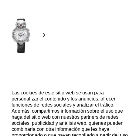
bre. Pétalos en oro rojo 18 quilates. Rotación
n los dos sentidos. Activación manual y directa del
Las cookies de este sitio web se usan para
de la animación: de 6 a 8 segundos. Jaquet Droz
 cuernos de áncora de silicio, masa oscilante en
personalizar el contenido y los anuncios, ofrecer
funciones de redes sociales y analizar el tráfico.
Además, compartimos información sobre el uso que
haga del sitio web con nuestros partners de redes
sociales, publicidad y análisis web, quienes pueden
combinarla con otra información que les haya
proporcionado o que hayan recopilado a partir del uso