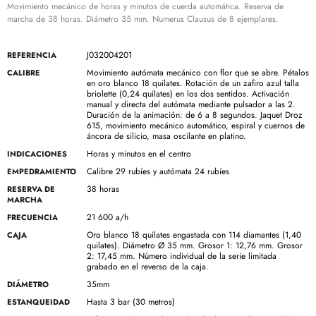
Movimiento mecánico de horas y minutos de cuerda automática. Reserva de
marcha de 38 horas. Diámetro 35 mm. Numerus Clausus de 8 ejemplares.
J032004201
REFERENCIA
Movimiento autómata mecánico con flor que se abre. Pétalos
CALIBRE
en oro blanco 18 quilates. Rotación de un zafiro azul talla
briolette (0,24 quilates) en los dos sentidos. Activación
manual y directa del autómata mediante pulsador a las 2.
Duración de la animación: de 6 a 8 segundos. Jaquet Droz
615, movimiento mecánico automático, espiral y cuernos de
áncora de silicio, masa oscilante en platino.
Horas y minutos en el centro
INDICACIONES
Calibre 29 rubíes y autómata 24 rubíes
EMPEDRAMIENTO
38 horas
RESERVA DE
MARCHA
21 600 a/h
FRECUENCIA
Oro blanco 18 quilates engastada con 114 diamantes (1,40
CAJA
quilates). Diámetro Ø 35 mm. Grosor 1: 12,76 mm. Grosor
2: 17,45 mm. Número individual de la serie limitada
grabado en el reverso de la caja.
35mm
DIÁMETRO
Hasta 3 bar (30 metros)
ESTANQUEIDAD