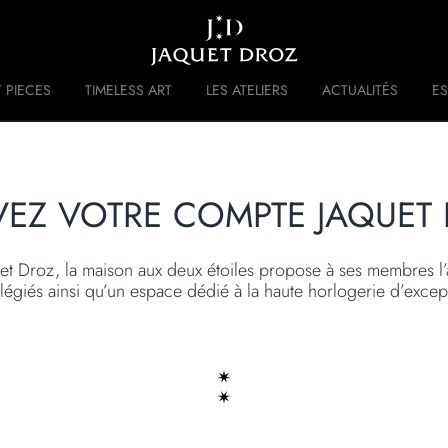
Skip to
main
content
 PIECES
TIMELESS ART
LES ATELIERS
ACTUALITÉS
ES
 DISRUPTIVE LEGACY
HISTOIRE
VEZ VOTRE COMPTE JAQUET
et Droz, la maison aux deux étoiles propose à ses membres l’
ilégiés ainsi qu’un espace dédié à la haute horlogerie d’excep