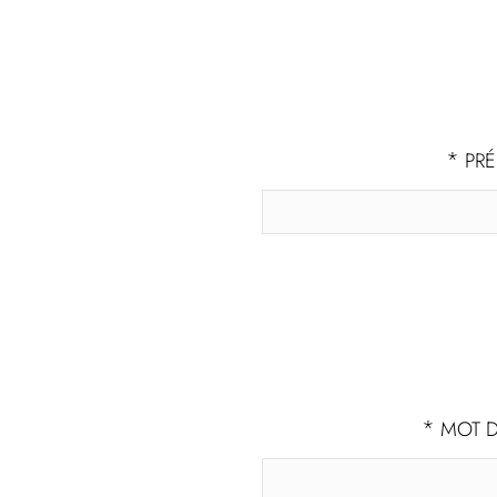
*
PR
*
MOT D