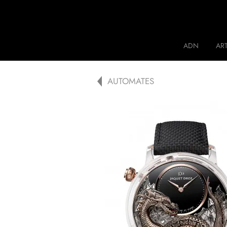
Jaquet Droz
ADN
ART
A
AUTOMATES