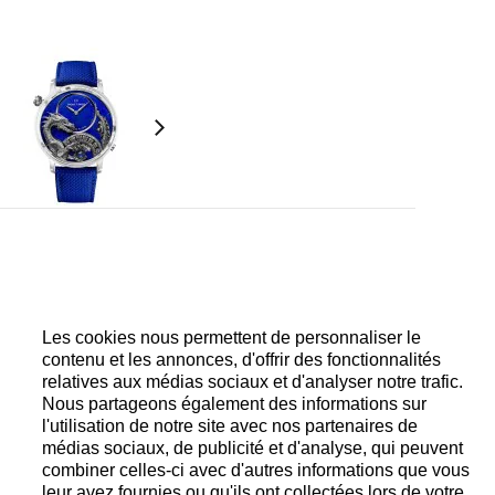
ntage automatique, spiral et cornes d'ancre en
ge 18 carats avec signature JH et traitement noir.
Les cookies nous permettent de personnaliser le
s du dragon, système de déclenchement de
sur les ponts côté fond.
contenu et les annonces, d'offrir des fonctionnalités
relatives aux médias sociaux et d'analyser notre trafic.
Nous partageons également des informations sur
is pour le mouvement heure-minute
l'utilisation de notre site avec nos partenaires de
médias sociaux, de publicité et d'analyse, qui peuvent
combiner celles-ci avec d'autres informations que vous
leur avez fournies ou qu'ils ont collectées lors de votre