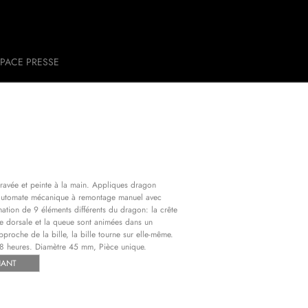
PACE PRESSE
ravée et peinte à la main. Appliques dragon
t automate mécanique à remontage manuel avec
ion de 9 éléments différents du dragon: la crête
ine dorsale et la queue sont animées dans un
roche de la bille, la bille tourne sur elle-même.
38 heures. Diamètre 45 mm, Pièce unique.
NANT