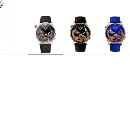
J0327370011
RÉFÉRENCE
Jaquet Droz 6150, mouvement mécanique à remo
CALIBRE
silicium, ponts plats, masse oscillante en or rou
Automate avec animation de différentes partie
l'automate par poussoir. Gravure personnalisée 
Heures et minutes décentrées
INDICATIONS
78 rubis pour le mouvement automate + 29 rub
EMPIERRAGE
38 heures
RÉSERVE DE MARCHE
21 600 a/h
FRÉQUENCE