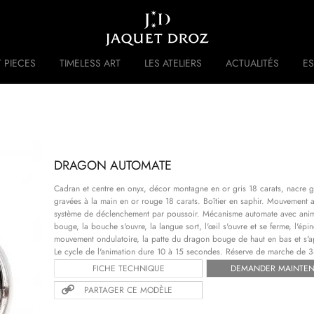
Skip to
main
content
 PIECES
TIMELESS ART
LES ATELIERS
ACTUALITÉS
ES
 DISRUPTIVE LEGACY
HISTOIRE
DRAGON AUTOMATE
Cadran et centre en onyx, décor montagne en or gris 18 carats, nacre g
gravées à la main en or rouge 18 carats. Boîtier en saphir. Mouvemen
système de déclenchement par poussoir. Mécanisme automate avec animat
bouge, la bouche s'ouvre, la langue sort, l'œil s'ouvre et se ferme, l'ép
mouvement ondulatoire, la patte du dragon bouge de haut en bas et s'app
Le cycle de l'animation dure 10 à 15 secondes. Réserve de marche de 
FICHE TECHNIQUE
DEMANDER MAINTE
PARTAGER CE MODÈLE