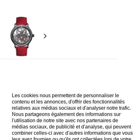
lette à remontage automatique, traitement noir,
rbillon en titane, simple barillet, masse oscillante
Les cookies nous permettent de personnaliser le
la masse oscillante.
contenu et les annonces, d'offrir des fonctionnalités
rbillon et secondes décentrées à 12h.
relatives aux médias sociaux et d'analyser notre trafic.
Nous partageons également des informations sur
l'utilisation de notre site avec nos partenaires de
médias sociaux, de publicité et d'analyse, qui peuvent
combiner celles-ci avec d'autres informations que vous
que noire et tube en or gris 18 carats. Diamètre
leur avez fournies ou qu'ils ont collectées lors de votre