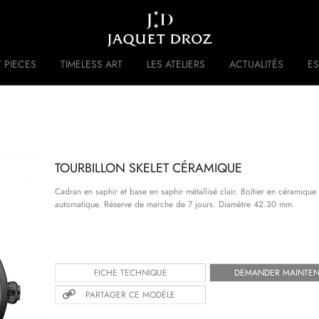
Skip to
main
content
 PIECES
TIMELESS ART
LES ATELIERS
ACTUALITÉS
ES
 DISRUPTIVE LEGACY
HISTOIRE
TOURBILLON SKELET CÉRAMIQUE
Cadran en saphir et base en saphir métallisé clair. Boîtier en céramiqu
automatique. Réserve de marche de 7 jours. Diamètre 42.30 mm.
FICHE TECHNIQUE
DEMANDER MAINTE
PARTAGER CE MODÈLE