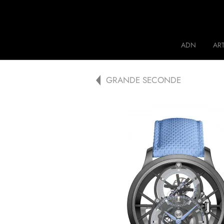
Jaquet Droz
ADN
ART
A
GRANDE SECONDE