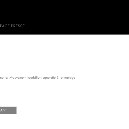
PACE PRESSE
e noire. Mouvement tourbillon squelette à remontage
NANT