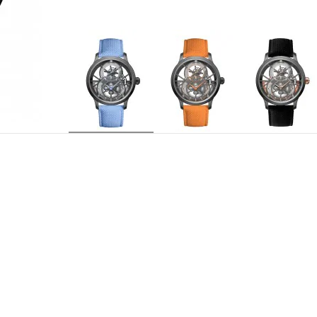
J0135250091
RÉFÉRENCE
Jaquet Droz 2625SQ, mouvement tourbillon sque
CALIBRE
spiral et cornes d'ancre en silicium, cage de tou
en or gris 18 carats. Gravure personnalisée sur 
Heures et minutes décentrées à 6h. Cage de tou
INDICATIONS
30 rubis
EMPIERRAGE
7 jours
RÉSERVE DE MARCHE
21 600 a/h
FRÉQUENCE
Boîtier en céramique noire. Couronne en cérami
BOITIER