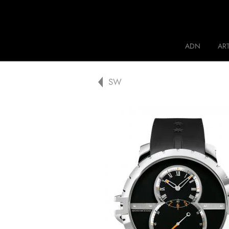
Jaquet Droz
ADN
ART
A
SW