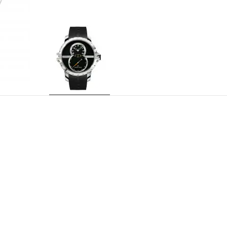
J029030409
RÉFÉRENCE
Jaquet Droz 2663A-S, mouvement mécanique à 
CALIBRE
rhuténium, double barillet, masse oscillante en 
Heures et minutes décentrées, compteur grand
INDICATIONS
30 rubis
EMPIERRAGE
68 heures
RÉSERVE DE MARCHE
28 800 a/h
FRÉQUENCE
Acier, couronne avec surmoulage caoutchouc H
BOITIER
gravé sur le fond du boîtier