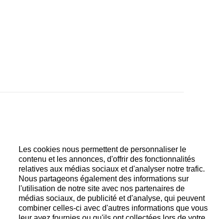
remontage automatique avec traitement
or gris 18 carats
Les cookies nous permettent de personnaliser le
e seconde
contenu et les annonces, d'offrir des fonctionnalités
relatives aux médias sociaux et d'analyser notre trafic.
Nous partageons également des informations sur
l'utilisation de notre site avec nos partenaires de
médias sociaux, de publicité et d'analyse, qui peuvent
auteur 11.93 mm Numéro individuel de la série
combiner celles-ci avec d'autres informations que vous
leur avez fournies ou qu'ils ont collectées lors de votre