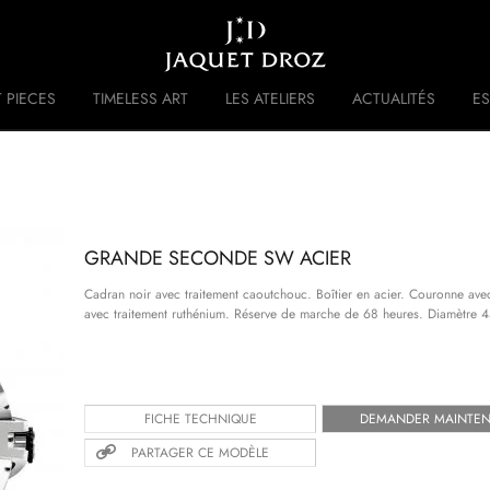
Skip to
main
content
 PIECES
TIMELESS ART
LES ATELIERS
ACTUALITÉS
ES
 DISRUPTIVE LEGACY
HISTOIRE
GRANDE SECONDE SW ACIER
Cadran noir avec traitement caoutchouc. Boîtier en acier. Couronne a
avec traitement ruthénium. Réserve de marche de 68 heures. Diamètre 
FICHE TECHNIQUE
DEMANDER MAINTE
PARTAGER CE MODÈLE