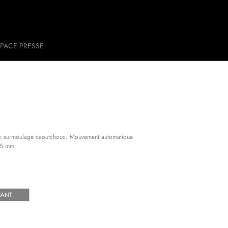
PACE PRESSE
vec surmoulage caoutchouc. Mouvement automatique
45 mm.
NANT