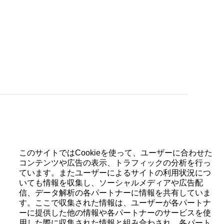
ヨン機構付自動巻きスケルトンムーブメント、ブラック加
端、チタニウム製トゥールビヨンケージ、シン
このサイトではCookieを使って、ユーザーに合わせた
. カスタマイズされた彫刻を施したローター
コンテンツや広告の表示、トラフィックの分析を行っ
位置にトゥールビヨンケージとオフセンターの秒表
ています。またユーザーによるサイトの利用状況につ
いても情報を収集し、ソーシャルメディアや広告配
信、データ解析の各パートナーに情報を共有していま
す。ここで収集された情報は、ユーザーが各パートナ
ーに提供した他の情報や各パートナーのサービスを使
用した際に収集された情報と組み合わされ、各パート