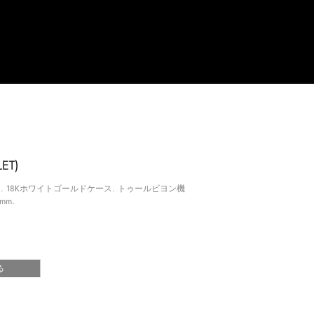
ET)
18Kホワイトゴールドケース. トゥールビヨン機
mm.
る