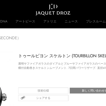
Skip to
main
content
DNA
アートピース
アトリエ
ニュース
プレスルーム
 DISRUPTIVE LEGACY
歴史
ECONDE）
トゥールビヨン スケルトン (TOURBILLON SKEL
透明サファイアガラスのダイアルとブルーサファイアガラスのベース. 
構付自動巻きスケルトンムーブメント. 7日間パワーリザーブ. 直径41
技術仕様
新しく問い合わせ
シェアする