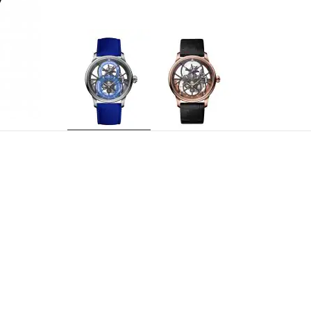
J0135240021
商品品番
Jaquet Droz 2625SQ、トゥールビ
ムーブメント
工、シリコン製ヒゲゼンマイとアンクルの先
グルバレル、18Kホワイトゴールドローター
6時位置にオフセンターの時分表示. 12時
表示
示
30石
石数
7日間
パワーリザーブ
21,600振動／時
振動数