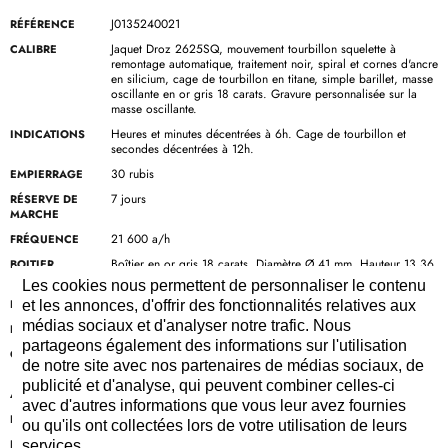
J0135240021
RÉFÉRENCE
Jaquet Droz 2625SQ, mouvement tourbillon squelette à
CALIBRE
remontage automatique, traitement noir, spiral et cornes d'ancre
en silicium, cage de tourbillon en titane, simple barillet, masse
oscillante en or gris 18 carats. Gravure personnalisée sur la
masse oscillante.
Heures et minutes décentrées à 6h. Cage de tourbillon et
INDICATIONS
secondes décentrées à 12h.
30 rubis
EMPIERRAGE
7 jours
RÉSERVE DE
MARCHE
21 600 a/h
FRÉQUENCE
Boîtier en or gris 18 carats. Diamètre Ø 41 mm. Hauteur 13.36
BOITIER
mm.
Les cookies nous permettent de personnaliser le contenu
41 mm
DIAMÈTRE
et les annonces, d'offrir des fonctionnalités relatives aux
médias sociaux et d'analyser notre trafic. Nous
Jusqu'à 3 bar (30 mètres)
ETANCHÉITÉ
partageons également des informations sur l'utilisation
Cadran saphir et base en saphir bleu. Index et axes de fixation
CADRAN
de notre site avec nos partenaires de médias sociaux, de
du cadran en or gris18 carats.
publicité et d'analyse, qui peuvent combiner celles-ci
Heure et minute en or gris 18 carats, seconde en acier
AIGUILLES
avec d'autres informations que vous leur avez fournies
Bracelet en caoutchouc
BRACELET
ou qu'ils ont collectées lors de votre utilisation de leurs
Boucle déployante en or gris 18 carats
FERMOIR
services.