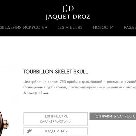
Skip to
main
content
ЗВЕДЕНИЯ ИСКУССТВА
LES ATELIERS
НОВОСТИ
РАЗД
 DISRUPTIVE LEGACY
ИСТОРИЯ
TOURBILLON SKELET SKULL
Циферблат из золота 750 пробы с гравировкой и росписью ручной
Оснащенный турбийоном, скелетонизированный механизм с автома
Диаметр 41 мм.
ТЕХНИЧЕСКИЕ
ОТПРАВИТЬ ЗАПРОС 
ХАРАКТЕРИСТИКИ
ПОДЕЛИТЬСЯ