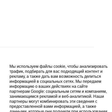
Мы используем файлы cookie, чтобы анализировать
бийоном, скелетонизированный механизм
трафик, подбирать для вас подходящий контент и
одом, кремниевые спираль и паллеты анкерной
рекламу, а также дать вам возможность делиться
дин барабан, ротор из красного золота 750
 роторе.
информацией в социальных сетях. Мы передаем
информацию о ваших действиях на сайте
ая стрелки на отметке «6 часов». Смещенные
я стрелка на отметке «12 часов».
партнерам Google: социальным сетям и компаниям,
занимающимся рекламой и веб-аналитикой. Наши
партнеры могут комбинировать эти сведения с
предоставленной вами информацией, а также
данными, которые они получили при использовании