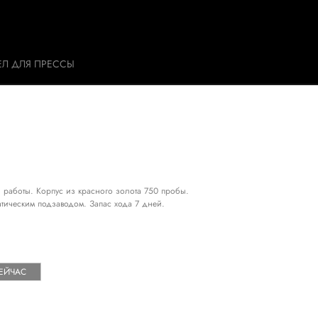
ЕЛ ДЛЯ ПРЕССЫ
 работы. Корпус из красного золота 750 пробы.
тическим подзаводом. Запас хода 7 дней.
СЕЙЧАС