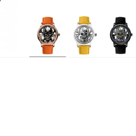
J0135230011
АРТИКУЛ
Jaquet Droz 2625SQ, оснащенный тур
КАЛИБР
серого цвета с автоматическим подзав
вилки, каретка турбийона из титана, о
пробы. Индивидуальная гравировка на
Смещенные от центра часовая и минутн
ИНДИКАЦИЯ
от центра каретка турбийона и секундна
30 камней
КОЛИЧЕСТВО КАМНЕЙ
7 дней
ЗАПАС ХОДА
21 600 полуколебаний/час
ЧАСТОТА