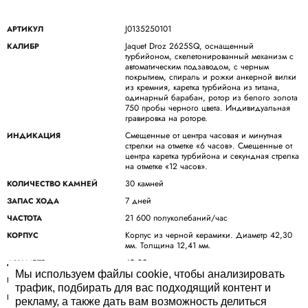
J0135250101
АРТИКУЛ
Jaquet Droz 2625SQ, оснащенный
КАЛИБР
турбийоном, скелетонированный механизм с
автоматическим подзаводом, с черным
покрытием, спираль и рожки анкерной вилки
из кремния, каретка турбийона из титана,
одинарный барабан, ротор из белого золота
750 пробы черного цвета. Индивидуальная
гравировка на роторе.
Смещенные от центра часовая и минутная
ИНДИКАЦИЯ
стрелки на отметке «6 часов». Смещенные от
центра каретка турбийона и секундная стрелка
на отметке «12 часов».
30 камней
КОЛИЧЕСТВО КАМНЕЙ
7 дней
ЗАПАС ХОДА
21 600 полуколебаний/час
ЧАСТОТА
Корпус из черной керамики. Диаметр 42,30
КОРПУС
мм. Толщина 12,41 мм.
42.30 mm
ДИАМЕТР
Мы используем файлы cookie, чтобы анализировать
До 3 бар (30 метров)
ВОДОНЕПРОНИЦАЕМОСТЬ
трафик, подбирать для вас подходящий контент и
Циферблат из золота 750 пробы с
ЦИФЕРБЛАТ
рекламу, а также дать вам возможность делиться
гравировкой и росписью ручной работы.