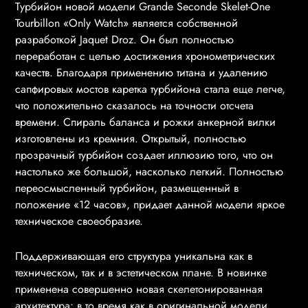
Турбийон новой модели Grande Seconde Skelet-One
Tourbillon «Only Watch» является собственной
разработкой Jaquet Droz. Он был полностью
переработан с целью достижения хронометрических
качеств. Благодаря применению титана и удалению
сапфировых мостов каретка турбийона стала еще легче,
что положительно сказалось на точности отсчета
времени. Спираль баланса и рожки анкерной вилки
изготовлены из кремния. Открытый, полностью
прозрачный турбийон создает иллюзию того, что он
настолько же большой, насколько легкий. Полностью
переосмысленный турбийон, размещенный в
положение «12 часов», придает данной модели яркое
техническое своеобразие.
Поддерживающая его структура уникальна как в
техническом, так и в эстетическом плане. В новинке
применена совершенно новая скелетонированная
архитектура: в то время как в оригинальной модели