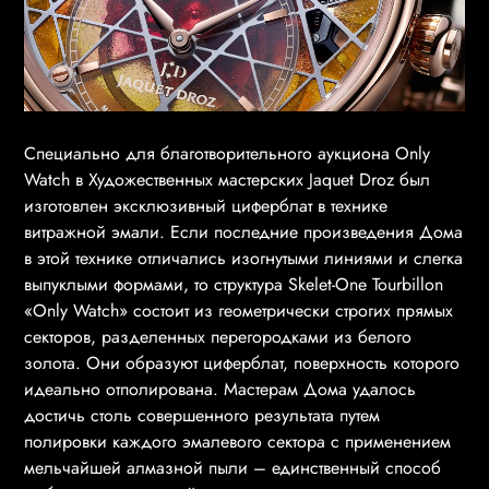
Специально для благотворительного аукциона Only
Watch в Художественных мастерских Jaquet Droz был
изготовлен эксклюзивный циферблат в технике
витражной эмали. Если последние произведения Дома
в этой технике отличались изогнутыми линиями и слегка
выпуклыми формами, то структура Skelet-One Tourbillon
«Only Watch» состоит из геометрически строгих прямых
секторов, разделенных перегородками из белого
золота. Они образуют циферблат, поверхность которого
идеально отполирована. Мастерам Дома удалось
достичь столь совершенного результата путем
полировки каждого эмалевого сектора с применением
мельчайшей алмазной пыли – единственный способ