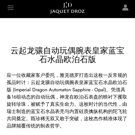
Skip to
main
Jaquet Droz
content
云起龙骧自动玩偶腕表皇家蓝宝
石水晶欧泊石版
应一位收藏家客户委托，雅克德罗打造出这枚一反常规的
孤品时计：云起龙骧自动玩偶腕表皇家蓝宝石水晶欧泊石
版 (Imperial Dragon Automaton Sapphire - Opal)。凭借具
备16组动态的自动玩偶，神龙在欧泊石表盘的映衬下攫取
旋转珍珠，被赋予了真实生命力。这枚时计的当代性，由
瑞士制造的蓝宝石水晶表壳与内置硅质擒纵机构的陀飞轮
共同奠定。既珍稀无双又敢于突破，这枚杰作精准体现了
品牌颠覆传统的制表哲学。