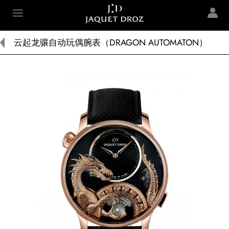
Skip to
main
Jaquet Droz
content
云起龙骧自动玩偶腕表（DRAGON AUTOMATON）