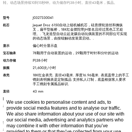
转。动态场景持续10到15秒钟。动力储存约38小时。直径43毫米，孤品。
J0327330041
型号
Jaquet Droz 6150自动上链机械机芯，硅质摆轮游丝和擒纵
机芯
叉，扁平型板桥，18K红金摆陀带JH签名且经过黑色工艺处
理。. 飞龙造型自动云起龙骧自动玩偶装置的不同部位可实现
的动态场景，由按钮触动发装置启动。.
偏心时分显示盘
显示
78颗用于自动装置的运动，29颗用于时针和分针的运动
宝石轴承
约38小时
动力存储
21,600次/小时
振频
18K红金表壳. 直径43毫米. 厚度16.96毫米. 表底盖带上的手工
表壳
镌刻表明腕表是定制孤品 支持私人订制，底盖根据客人要求
手工镌刻专属孤品标识.
43 mm
直径
可达3巴 (30米)
防水深度
We use cookies to personalise content and ads, to
镂空表盘，缟玛瑙表盘以及中央针盘. 手工镌刻18K红金龙元
表盘
provide social media features and to analyse our traffic.
素. 手工绘制精钢眼睛和舌头. 拉长石富拉玄武岩材质的球体
We also share information about your use of our site with
龙珠.
our social media, advertising and analytics partners who
18K红金
指针
may combine it with other information that you’ve
黑色橡胶
表带
provided to them or that they’ve collected from your use