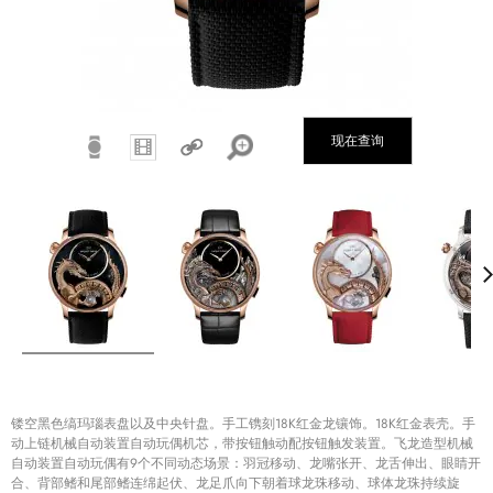
现在查询
镂空黑色缟玛瑙表盘以及中央针盘。手工镌刻18K红金龙镶饰。18K红金表壳。手
动上链机械自动装置自动玩偶机芯，带按钮触动配按钮触发装置。飞龙造型机械
自动装置自动玩偶有9个不同动态场景：羽冠移动、龙嘴张开、龙舌伸出、眼睛开
合、背部鳍和尾部鳍连绵起伏、龙足爪向下朝着球龙珠移动、球体龙珠持续旋